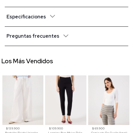
Especificaciones
Preguntas frecuentes
Los Más Vendidos
$ 139.900
$ 109.900
$ 69.900
Pantalón Fluido Unicolor
Leggigs Para Mujer Talle Alto Liso
Camiseta De Cuello Amplio Y Manga 3/4 Para Mujer