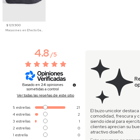
$ 129.900
Mocasines en Efecto Gamuzado Para Mujer
4.8
/
5
R
op
Basado en
24
opiniones
sometidas a control
Ver todas las reseñas de este sitio
5
estrellas
21
El buzo unicolor destaca
4
estrellas
2
comodidad, frescura y c
siendo ideal para ejercit
3
estrellas
1
clientes aprecian su bue
2
estrellas
0
atractivo diseño.
1
estrella
0