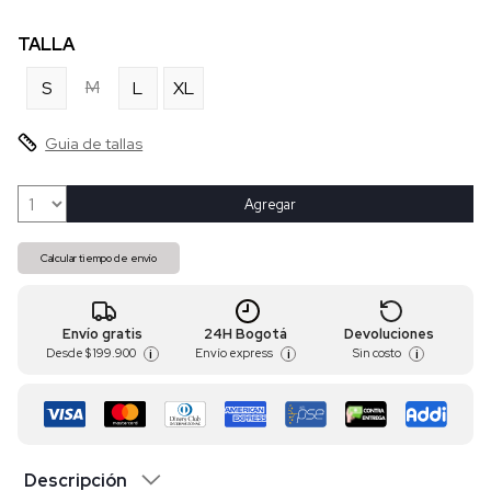
TALLA
M
S
L
XL
Guia de tallas
Agregar
Calcular tiempo de envío
Envío gratis
24H Bogotá
Devoluciones
Desde
$ 199.900
Envío express
Sin costo
i
i
i
Descripción