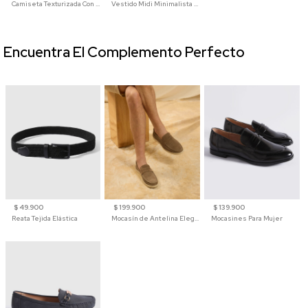
Camiseta Texturizada Con Cuello En V Para Mujer
Vestido Midi Minimalista De Silueta Amplia
Encuentra El Complemento Perfecto
$ 49.900
$ 199.900
$ 139.900
Reata Tejida Elástica
Mocasín de Antelina Elegante con Suela de Contraste Para Hombre
Mocasines Para Mujer