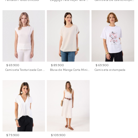
$ 69.900
$ 89.900
$ 69.900
Camiseta Texturizada Con Hombro Caído Para Mujer
Blusa de Manga Corta Minimalista para Mujer
Camiseta estampada
$ 79.900
$ 109.900