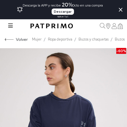
20%
×
Descarga la APP y recibe
Dcto en una compra
Descargar
Aplican TyC
0
Volver
Mujer
Ropa deportiva
Buzos y chaquetas
Buzos
-60%