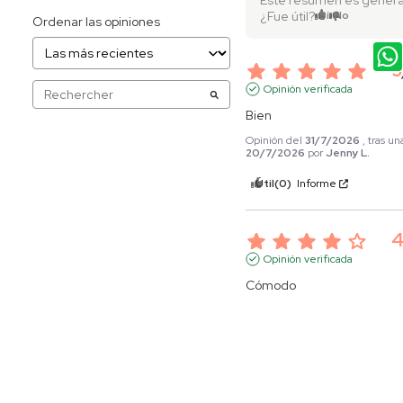
Este resumen es genera
¿Fue útil?
Sí
No
Ordenar las opiniones
5
Opinión verificada
Bien
Opinión del
31/7/2026
, tras u
20/7/2026
por
Jenny L.
Útil
(0)
Informe
Opinión verificada
Cómodo
Opinión del
28/7/2026
, tras 
15/7/2026
por
Luz mery P.
Útil
(0)
Informe