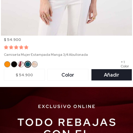
$ 54.900
Camiseta Mujer Estampada Manga 3/4 Abullonada
+ 1
Color
Color
Añadir
$ 54.900