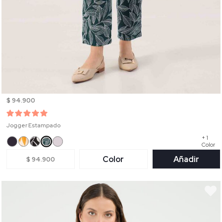
$ 94.900
Jogger Estampado
+ 1
Color
Color
Añadir
$ 94.900