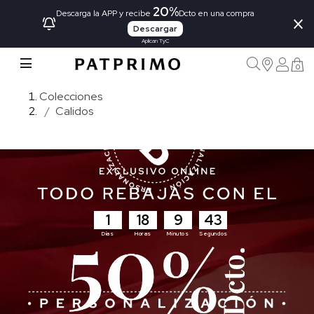
20%
×
Descarga la APP y recibe
Dcto en una compra
Descargar
Aplican TyC
0
Colecciones
Calidos
1
18
9
41
Días
Horas
Minutos
Segundos