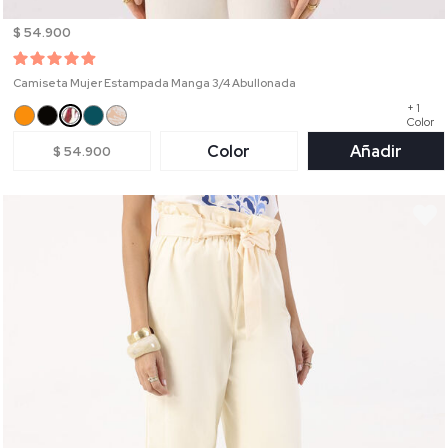
$ 54.900
Camiseta Mujer Estampada Manga 3/4 Abullonada
+ 1
Color
Color
Añadir
$ 54.900