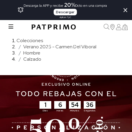
20%
×
Descarga la APP y recibe
Dcto en una compra
Descargar
Aplican TyC
0
Colecciones
Verano 2025 - Carmen Del Viboral
Hombre
Calzado
1
6
54
36
Días
Horas
Minutos
Segundos