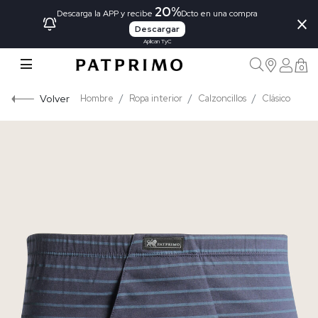
20%
×
Descarga la APP y recibe
Dcto en una compra
Descargar
Aplican TyC
0
Volver
Hombre
Ropa interior
Calzoncillos
Clásico