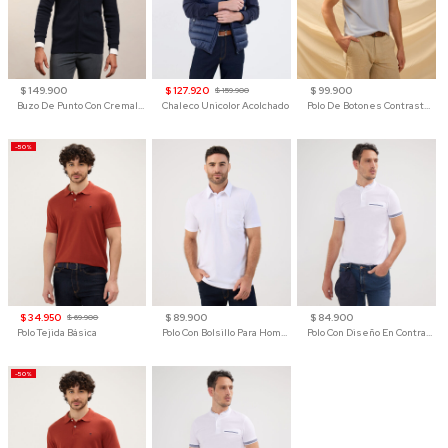
$ 149.900
$ 127.920
$ 99.900
$ 159.900
Buzo De Punto Con Cremallera Para Hombre
Chaleco Unicolor Acolchado
Polo De Botones Contraste Para Hombre
-50%
$ 34.950
$ 89.900
$ 84.900
$ 69.900
Polo Tejida Básica
Polo Con Bolsillo Para Hombre
Polo Con Diseño En Contraste
-50%