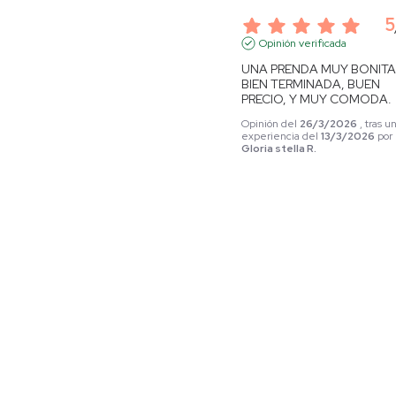
5
Opinión verificada
UNA PRENDA MUY BONITA,
BIEN TERMINADA, BUEN 
PRECIO, Y MUY COMODA.
Opinión del
26/3/2026
, tras u
experiencia del
13/3/2026
por
Gloria stella R.
Útil
(0)
Informe
5
Opinión verificada
Buen producto
Opinión del
26/3/2026
, tras u
experiencia del
16/3/2026
po
A.
Útil
(0)
Informe