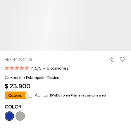
REF. 44000428
4.5
/
5
-
8
opiniones
Calzoncillo Estampado Clásico
$ 23.900
Aplicar
Cupón:
15%Dcto en Primera compra web
COLOR