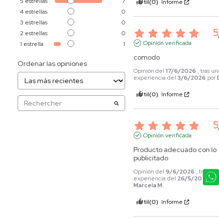
5
estrellas
7
Útil
(0)
Informe
4
estrellas
0
3
estrellas
0
5
2
estrellas
0
Opinión verificada
1
estrella
1
comodo
Ordenar las opiniones
Opinión del
17/6/2026
, tras un
experiencia del
3/6/2026
por
Útil
(0)
Informe
5
Opinión verificada
Producto adecuado con lo 
publicitado
Opinión del
9/6/2026
, tras un
experiencia del
26/5/2026
po
Marcela M.
Útil
(0)
Informe