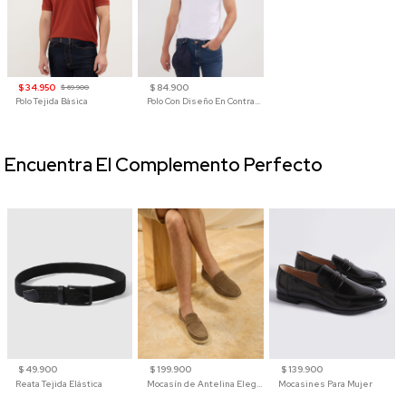
$ 34.950
$ 84.900
$ 69.900
Polo Tejida Básica
Polo Con Diseño En Contraste
Encuentra El Complemento Perfecto
$ 49.900
$ 199.900
$ 139.900
Reata Tejida Elástica
Mocasín de Antelina Elegante con Suela de Contraste Para Hombre
Mocasines Para Mujer