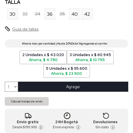
TALLA
32
34
38
30
36
40
42
Guia de tallas
2 Unidades x $ 43.020
3 Unidades x $ 60.945
Ahorra, $ 4.780
Ahorra, $ 10.755
5 Unidades x $ 95.600
Ahorra, $ 23.900
Agregar
Calcular tiempo de envío
Envío gratis
24H Bogotá
Devoluciones
Desde
$ 199.900
Envío express
Sin costo
i
i
i