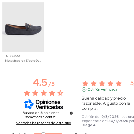
$ 129.900
Mocasines en Efecto Gamuzado Para Mujer
4.5
5
/
5
Opinión verificada
Buena calidad y precio 
razonable. A gusto con la 
compra.
Basado en
8
opiniones
Opinión del
9/8/2026
, tras un
sometidas a control
experiencia del
30/7/2026
po
Ver todas las reseñas de este sitio
Diego A.