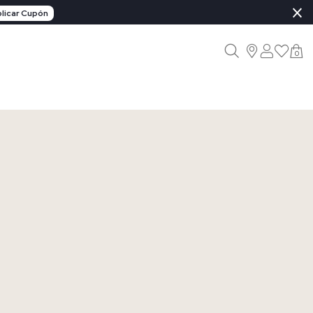
×
licar Cupón
0