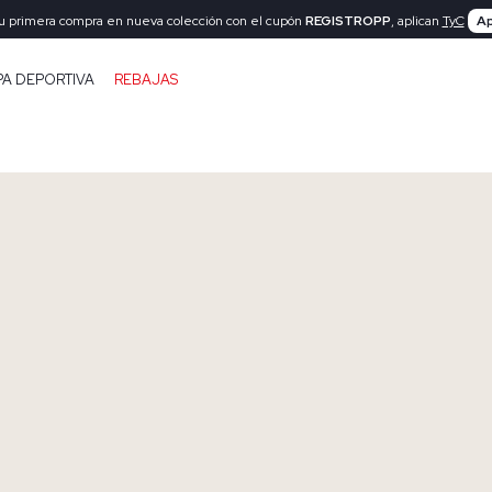
tu primera compra en nueva colección con el cupón
REGISTROPP
, aplican
TyC
Ap
PA DEPORTIVA
REBAJAS