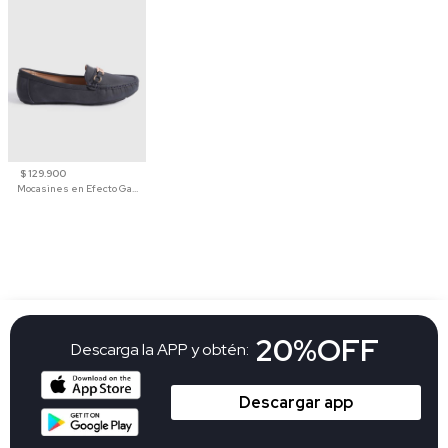
$ 129.900
Mocasines en Efecto Gamuzado Para Mujer
20%OFF
Descarga la APP y obtén:
Descargar app