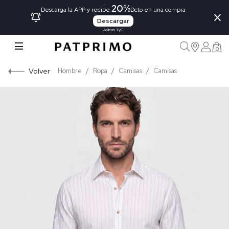
20%
×
Descarga la APP y recibe
Dcto en una compra
Descargar
Aplican TyC
0
Volver
Hombre
Ropa
Camisas
Camisas