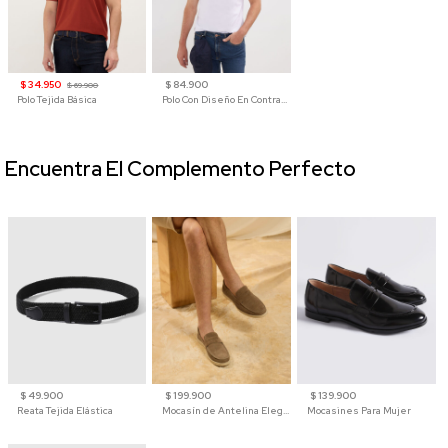
$ 34.950
$ 84.900
$ 69.900
Polo Tejida Básica
Polo Con Diseño En Contraste
Encuentra El Complemento Perfecto
$ 49.900
$ 199.900
$ 139.900
Reata Tejida Elástica
Mocasín de Antelina Elegante con Suela de Contraste Para Hombre
Mocasines Para Mujer