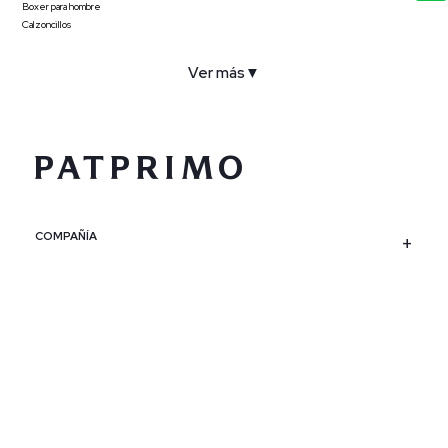
Boxer para hombre
Calzoncillos
Ver más
▼
COMPAÑÍA
SERVICIO AL CLIENTE
POLÍTICAS
CONTACTO