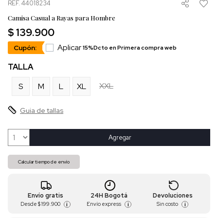
REF. 44018234
Camisa Casual a Rayas para Hombre
$ 139.900
Aplicar
Cupón:
15%Dcto en Primera compra web
TALLA
XXL
S
M
L
XL
Guia de tallas
Agregar
Calcular tiempo de envío
Envío gratis
24H Bogotá
Devoluciones
Desde
$ 199.900
Envío express
Sin costo
i
i
i