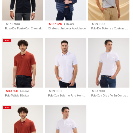
$ 149.900
$ 127.920
$ 99.900
$ 159.900
Buzo De Punto Con Cremallera Para Hombre
Chaleco Unicolor Acolchado
Polo De Botones Contraste Para Hombre
-50%
$ 34.950
$ 89.900
$ 84.900
$ 69.900
Polo Tejida Básica
Polo Con Bolsillo Para Hombre
Polo Con Diseño En Contraste
-50%