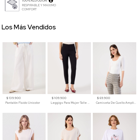
100% ALGODÓN
RESPIRABLE Y MAXIMO
COMFORT
Los Más Vendidos
$ 139.900
$ 109.900
$ 69.900
Pantalón Fluido Unicolor
Leggigs Para Mujer Talle Alto Liso
Camiseta De Cuello Amplio Y Manga 3/4 Para Mujer