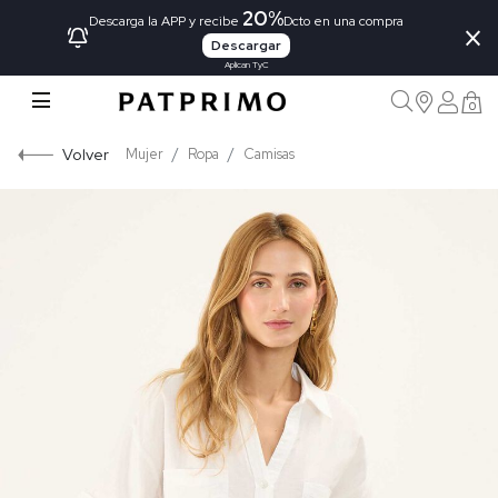
20%
×
Descarga la APP y recibe
Dcto en una compra
Descargar
Aplican TyC
0
Volver
Mujer
Ropa
Camisas