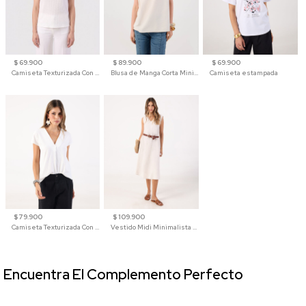
$ 69.900
$ 89.900
$ 69.900
Camiseta Texturizada Con Hombro Caído Para Mujer
Blusa de Manga Corta Minimalista para Mujer
Camiseta estampada
$ 79.900
$ 109.900
Camiseta Texturizada Con Cuello En V Para Mujer
Vestido Midi Minimalista De Silueta Amplia
Encuentra El Complemento Perfecto