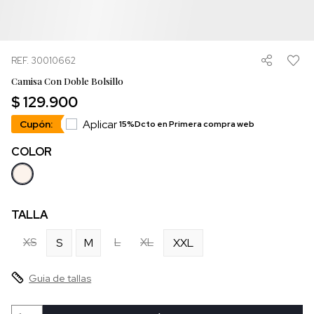
REF. 30010662
Camisa Con Doble Bolsillo
$ 129.900
Aplicar
Cupón:
15%Dcto en Primera compra web
COLOR
TALLA
XS
L
XL
S
M
XXL
Guia de tallas