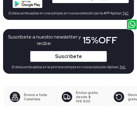
El descuento aplica en una compra en nueva colección por la APP Aplican
TyC
Suscribete a nuestro newsletter y
15%OFF
recibe:
Suscribete
El descuento aplica en la primera compra en nueva colección Aplican
TyC
Envíos gratis
Envíos a toda
Devo
desde
$
Colombia
gratu
199.900
Búsquedas en tendencias
Pantalones para mujer