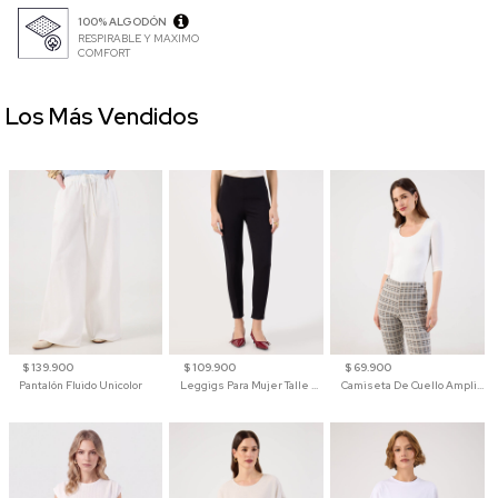
100% ALGODÓN
RESPIRABLE Y MAXIMO
COMFORT
Los Más Vendidos
$ 139.900
$ 109.900
$ 69.900
Pantalón Fluido Unicolor
Leggigs Para Mujer Talle Alto Liso
Camiseta De Cuello Amplio Y Manga 3/4 Para Mujer