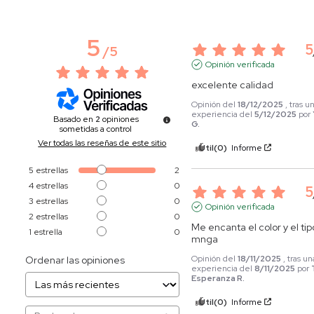
5
5
/
5
Opinión verificada
excelente calidad
Opinión del
18/12/2025
, tras u
experiencia del
5/12/2025
por
Basado en
2
opiniones
G.
sometidas a control
Ver todas las reseñas de este sitio
Útil
(0)
Informe
5
estrellas
2
4
estrellas
0
5
3
estrellas
0
Opinión verificada
2
estrellas
0
Me encanta el color y el tip
1
estrella
0
mnga
Opinión del
18/11/2025
, tras un
Ordenar las opiniones
experiencia del
8/11/2025
por
Esperanza R.
Útil
(0)
Informe