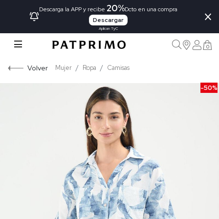
20%
×
Descarga la APP y recibe
Dcto en una compra
Descargar
Aplican TyC
0
Volver
Mujer
Ropa
Camisas
-50%