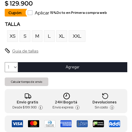
$ 129.900
Aplicar
Cupón:
15%Dcto en Primera compra web
TALLA
XS
S
M
L
XL
XXL
Guia de tallas
Agregar
Calcular tiempo de envío
Envío gratis
24H Bogotá
Devoluciones
Desde
$ 199.900
Envío express
Sin costo
i
i
i