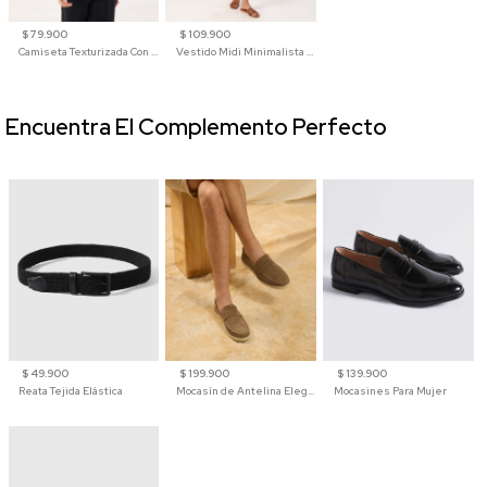
$ 79.900
$ 109.900
Camiseta Texturizada Con Cuello En V Para Mujer
Vestido Midi Minimalista De Silueta Amplia
Encuentra El Complemento Perfecto
$ 49.900
$ 199.900
$ 139.900
Reata Tejida Elástica
Mocasín de Antelina Elegante con Suela de Contraste Para Hombre
Mocasines Para Mujer