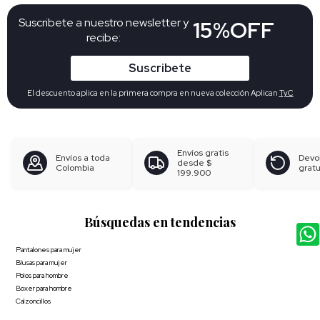
Suscribete a nuestro newsletter y
15%OFF
recibe:
Suscribete
El descuento aplica en la primera compra en nueva colección Aplican
TyC
Envíos gratis
Envíos a toda
Devo
desde
$
Colombia
gratu
199.900
Búsquedas en tendencias
Pantalones para mujer
Blusas para mujer
Polos para hombre
Boxer para hombre
Calzoncillos