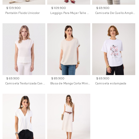
$ 139.900
$ 109.900
$ 69.900
Pantalón Fluido Unicolor
Leggigs Para Mujer Talle Alto Liso
Camiseta De Cuello Amplio Y Manga 3/4 Para Mujer
$ 69.900
$ 89.900
$ 69.900
Camiseta Texturizada Con Hombro Caído Para Mujer
Blusa de Manga Corta Minimalista para Mujer
Camiseta estampada