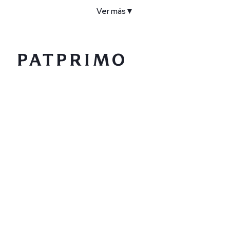
Ver más
▼
COMPAÑÍA
SERVICIO AL CLIENTE
POLÍTICAS
CONTACTO
SIGUENOS