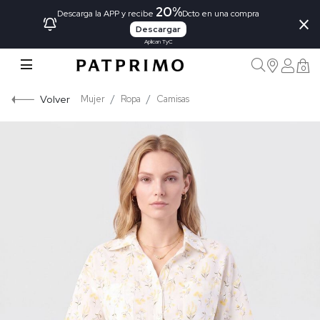
20%
×
Descarga la APP y recibe
Dcto en una compra
Descargar
Aplican TyC
0
Volver
Mujer
Ropa
Camisas