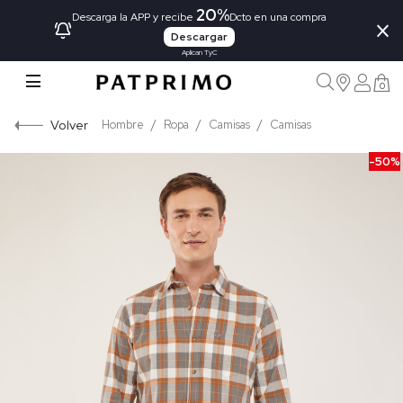
20%
×
Descarga la APP y recibe
Dcto en una compra
Descargar
Aplican TyC
0
Volver
Hombre
Ropa
Camisas
Camisas
-50%