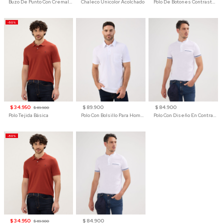
Buzo De Punto Con Cremallera Para Hombre
Chaleco Unicolor Acolchado
Polo De Botones Contraste Para Hombre
-50%
$ 34.950
$ 89.900
$ 84.900
$ 69.900
Polo Tejida Básica
Polo Con Bolsillo Para Hombre
Polo Con Diseño En Contraste
-50%
$ 34.950
$ 84.900
$ 69.900