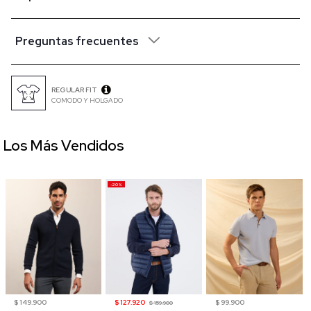
Preguntas frecuentes
REGULAR FIT
COMODO Y HOLGADO
Los Más Vendidos
-20%
$ 149.900
$ 127.920
$ 99.900
$ 159.900