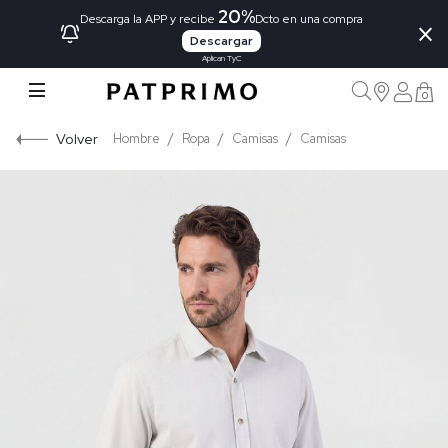
20%
×
Descarga la APP y recibe
Dcto en una compra
Descargar
Aplican TyC
0
Volver
Hombre
Ropa
Camisas
Camisas