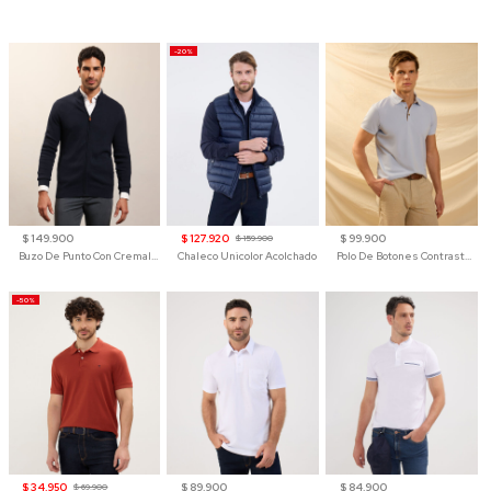
-20%
$ 149.900
$ 127.920
$ 99.900
$ 159.900
Buzo De Punto Con Cremallera Para Hombre
Chaleco Unicolor Acolchado
Polo De Botones Contraste Para Hombre
-50%
$ 34.950
$ 89.900
$ 84.900
$ 69.900