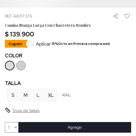
REF. 44017376
Camisa Manga Larga Con Charretera Hombre
$ 139.900
Aplicar
Cupón:
15%Dcto en Primera compra web
COLOR
TALLA
XXL
S
M
L
XL
Guia de tallas
Agregar