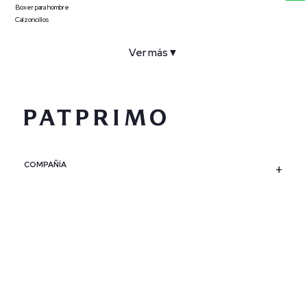
Boxer para hombre
Calzoncillos
Ver más
▼
COMPAÑÍA
SERVICIO AL CLIENTE
POLÍTICAS
CONTACTO