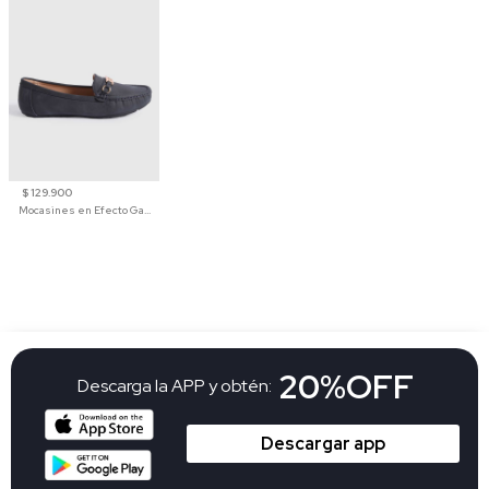
$ 129.900
Mocasines en Efecto Gamuzado Para Mujer
20%OFF
Descarga la APP y obtén:
Descargar app