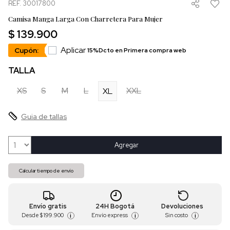
REF. 30017800
Camisa Manga Larga Con Charretera Para Mujer
$ 139.900
Aplicar
Cupón:
15%Dcto en Primera compra web
TALLA
XS
S
M
L
XXL
XL
Guia de tallas
Agregar
Calcular tiempo de envío
Envío gratis
24H Bogotá
Devoluciones
Desde
$ 199.900
Envío express
Sin costo
i
i
i