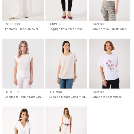
$ 139.900
$ 109.900
$ 69.900
Pantalón Fluido Unicolor
Leggigs Para Mujer Talle Alto Liso
Camiseta De Cuello Amplio Y Manga 3/4 Para Mujer
$ 69.900
$ 89.900
$ 69.900
Camiseta Texturizada Con Hombro Caído Para Mujer
Blusa de Manga Corta Minimalista para Mujer
Camiseta estampada