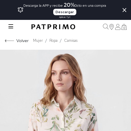
20%
×
Descarga la APP y recibe
Dcto en una compra
Descargar
Aplican TyC
0
Volver
Mujer
Ropa
Camisas