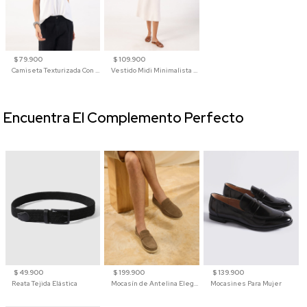
$ 79.900
$ 109.900
Camiseta Texturizada Con Cuello En V Para Mujer
Vestido Midi Minimalista De Silueta Amplia
Encuentra El Complemento Perfecto
$ 49.900
$ 199.900
$ 139.900
Reata Tejida Elástica
Mocasín de Antelina Elegante con Suela de Contraste Para Hombre
Mocasines Para Mujer