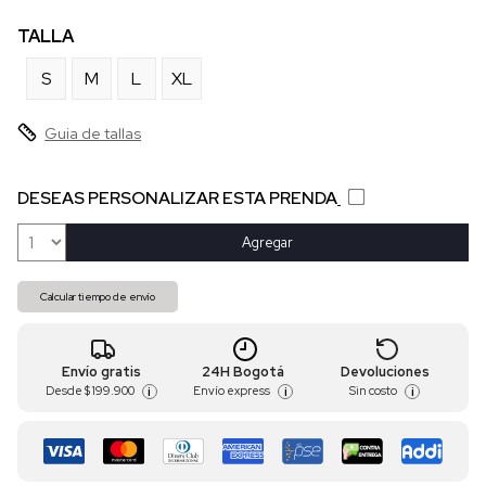
TALLA
S
M
L
XL
Guia de tallas
DESEAS PERSONALIZAR ESTA PRENDA
Agregar
Calcular tiempo de envío
Envío gratis
24H Bogotá
Devoluciones
Desde
$ 199.900
Envío express
Sin costo
i
i
i