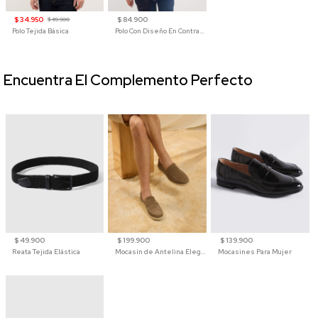
$ 34.950
$ 84.900
$ 69.900
Polo Tejida Básica
Polo Con Diseño En Contraste
Encuentra El Complemento Perfecto
$ 49.900
$ 199.900
$ 139.900
Reata Tejida Elástica
Mocasín de Antelina Elegante con Suela de Contraste Para Hombre
Mocasines Para Mujer