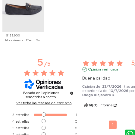
$ 129.900
Mocasines en Efecto Gamuzado Para Mujer
5
5
/
5
Opinión verificada
Buena calidad
Opinión del
23/7/2026
, tras u
experiencia del
10/7/2026
por
Basado en
1
opiniones
Diego Alejandro R.
sometidas a control
Ver todas las reseñas de este sitio
Útil
(0)
Informe
5
estrellas
1
4
estrellas
0
1
3
estrellas
0
2
estrellas
0