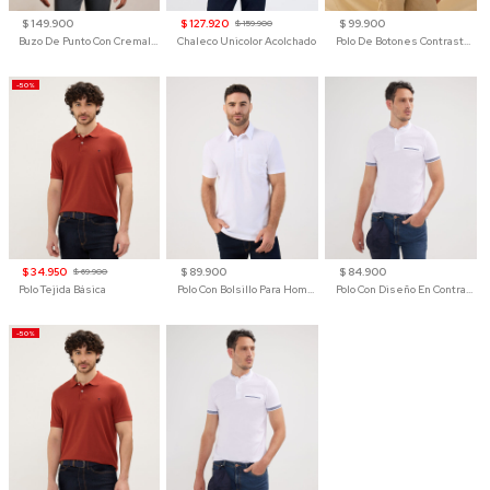
$ 149.900
$ 127.920
$ 99.900
$ 159.900
Buzo De Punto Con Cremallera Para Hombre
Chaleco Unicolor Acolchado
Polo De Botones Contraste Para Hombre
-50%
$ 34.950
$ 89.900
$ 84.900
$ 69.900
Polo Tejida Básica
Polo Con Bolsillo Para Hombre
Polo Con Diseño En Contraste
-50%