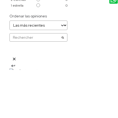
1
estrella
0
Ordenar las opiniones