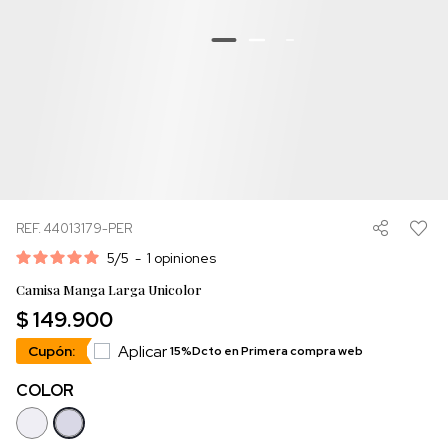
REF. 44013179-PER
5
/
5
-
1
opiniones
Camisa Manga Larga Unicolor
$ 149.900
Aplicar
Cupón:
15%Dcto en Primera compra web
COLOR