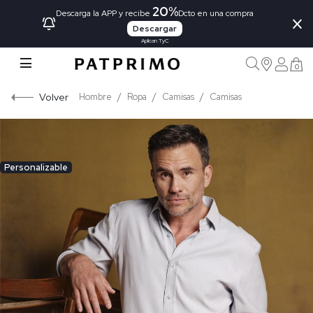
20%
×
Descarga la APP y recibe
Dcto en una compra
Descargar
Aplican TyC
0
Volver
Hombre
Ropa
Camisas
Camisas
Personalizable