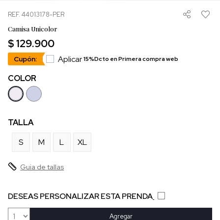
REF. 44013178-PER
Camisa Unicolor
$ 129.900
Aplicar
Cupón:
15%Dcto en Primera compra web
COLOR
TALLA
S
M
L
XL
Guia de tallas
DESEAS PERSONALIZAR ESTA PRENDA
Agregar