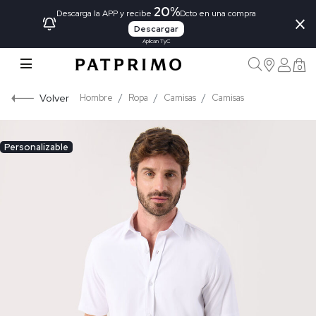
20%
×
Descarga la APP y recibe
Dcto en una compra
Descargar
Aplican TyC
0
Volver
Hombre
Ropa
Camisas
Camisas
Personalizable