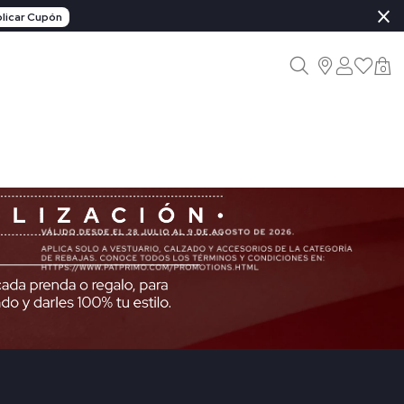
×
licar Cupón
0