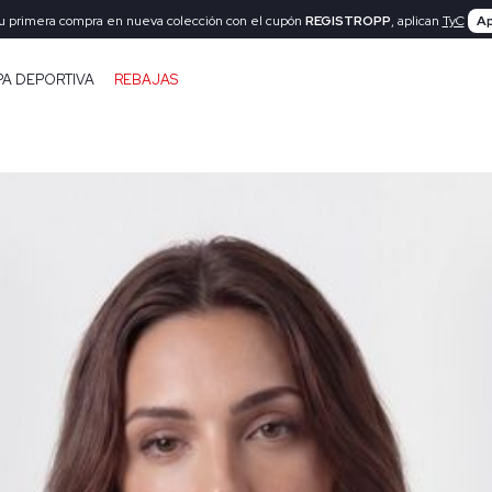
tu primera compra en nueva colección con el cupón
REGISTROPP
, aplican
TyC
Ap
PA DEPORTIVA
REBAJAS