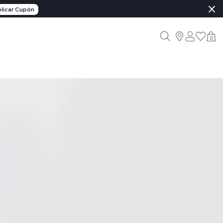
×
licar Cupón
0