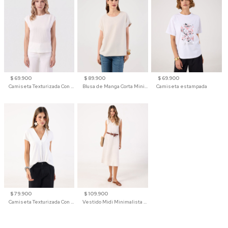
$ 69.900
$ 89.900
$ 69.900
Camiseta Texturizada Con Hombro Caído Para Mujer
Blusa de Manga Corta Minimalista para Mujer
Camiseta estampada
$ 79.900
$ 109.900
Camiseta Texturizada Con Cuello En V Para Mujer
Vestido Midi Minimalista De Silueta Amplia