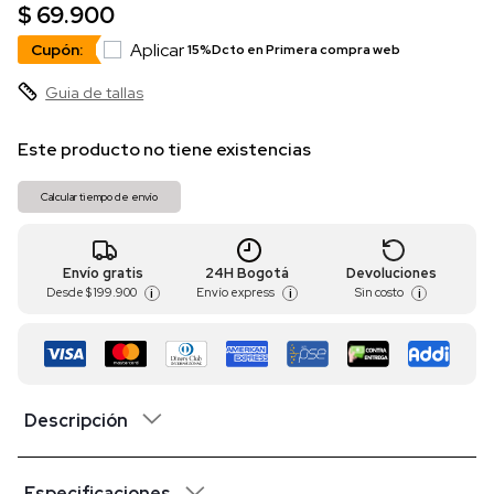
$ 69.900
Aplicar
Cupón:
15%Dcto en Primera compra web
Guia de tallas
Este producto no tiene existencias
Calcular tiempo de envío
Envío gratis
24H Bogotá
Devoluciones
Desde
$ 199.900
Envío express
Sin costo
i
i
i
Descripción
Especificaciones