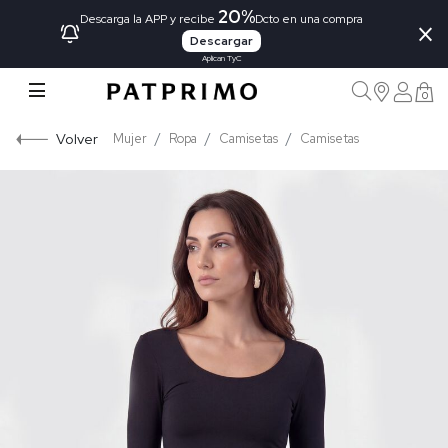
20%
×
Descarga la APP y recibe
Dcto en una compra
Descargar
Aplican TyC
0
Volver
Mujer
Ropa
Camisetas
Camisetas