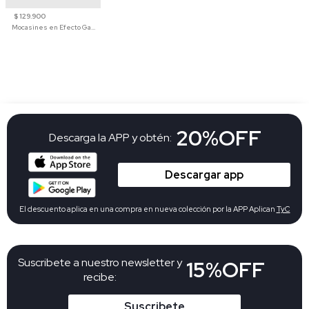
$ 129.900
Mocasines en Efecto Gamuzado Para Mujer
20%OFF
Descarga la APP y obtén:
Descargar app
El descuento aplica en una compra en nueva colección por la APP Aplican
TyC
Suscribete a nuestro newsletter y
15%OFF
recibe:
Suscribete