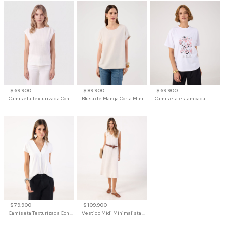
$ 69.900
$ 89.900
$ 69.900
Camiseta Texturizada Con Hombro Caído Para Mujer
Blusa de Manga Corta Minimalista para Mujer
Camiseta estampada
$ 79.900
$ 109.900
Camiseta Texturizada Con Cuello En V Para Mujer
Vestido Midi Minimalista De Silueta Amplia