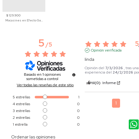
$ 129.900
Mocasines en Efecto Gamuzado Para Mujer
5
5
/
5
Opinión verificada
linda
Opinión del
7/3/2026
, tras una
experiencia del
24/2/2026
po
Basado en
1
opiniones
sometidas a control
Útil
(0)
Informe
Ver todas las reseñas de este sitio
5
estrellas
1
1
4
estrellas
0
3
estrellas
0
2
estrellas
0
1
estrella
0
Ordenar las opiniones