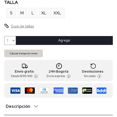
TALLA
S
M
L
XL
XXL
Guia de tallas
Agregar
Calcular tiempo de envío
Envío gratis
24H Bogotá
Devoluciones
Desde
$ 199.900
Envío express
Sin costo
i
i
i
Descripción