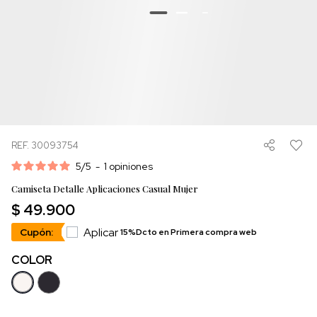
REF. 30093754
5
/
5
-
1
opiniones
Camiseta Detalle Aplicaciones Casual Mujer
$ 49.900
Aplicar
Cupón:
15%Dcto en Primera compra web
COLOR