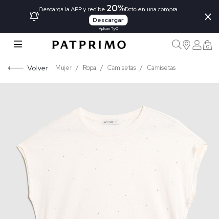
20%
×
Descarga la APP y recibe
Dcto en una compra
Descargar
Aplican TyC
0
Volver
Mujer
Ropa
Camisetas
Camisetas