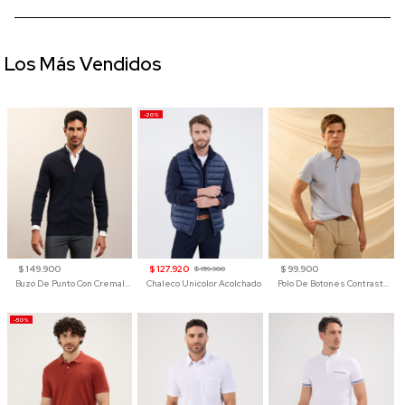
Los Más Vendidos
-20%
$ 149.900
$ 127.920
$ 99.900
$ 159.900
Buzo De Punto Con Cremallera Para Hombre
Chaleco Unicolor Acolchado
Polo De Botones Contraste Para Hombre
-50%