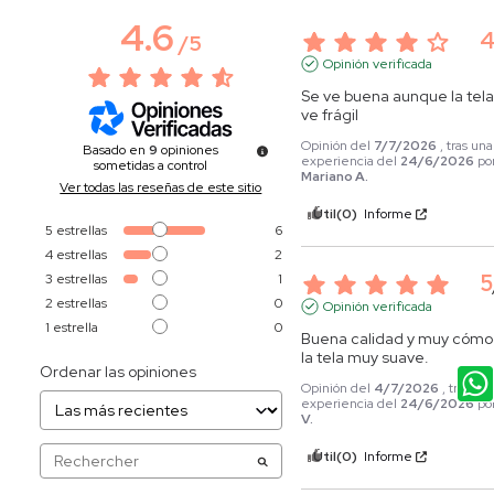
4.6
/
5
Opinión verificada
Se ve buena aunque la tela 
ve frágil
Opinión del
7/7/2026
, tras una
Basado en
9
opiniones
experiencia del
24/6/2026
po
sometidas a control
Mariano A.
Ver todas las reseñas de este sitio
Útil
(0)
Informe
5
estrellas
6
4
estrellas
2
5
3
estrellas
1
2
estrellas
0
Opinión verificada
1
estrella
0
Buena calidad y muy cómod
la tela muy suave.
Ordenar las opiniones
Opinión del
4/7/2026
, tras un
experiencia del
24/6/2026
po
V.
Útil
(0)
Informe