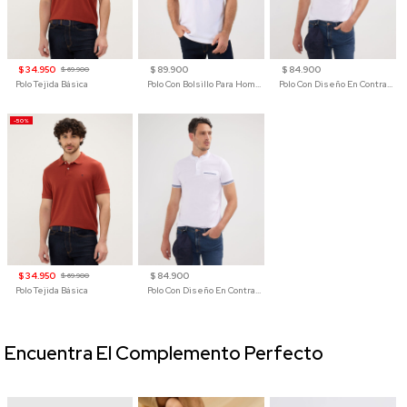
$ 34.950
$ 89.900
$ 84.900
$ 69.900
Polo Tejida Básica
Polo Con Bolsillo Para Hombre
Polo Con Diseño En Contraste
-50%
$ 34.950
$ 84.900
$ 69.900
Polo Tejida Básica
Polo Con Diseño En Contraste
Encuentra El Complemento Perfecto