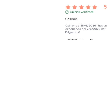
5
Opinión verificada
Calidad
Opinión del
18/6/2026
, tras u
experiencia del
7/6/2026
por
Edgardo V.
Útil
(0)
Informe
5
Opinión verificada
Excelente producto, cómod
para el uso diario
Opinión del
17/6/2026
, tras un
experiencia del
7/6/2026
por
Hector B.
Útil
(0)
Informe