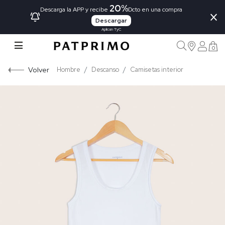
20%
×
Descarga la APP y recibe
Dcto en una compra
Descargar
Aplican TyC
0
Volver
Hombre
Descanso
Camisetas interior