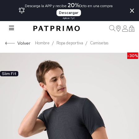
20%
×
Descarga la APP y recibe
Dcto en una compra
Descargar
Aplican TyC
0
Volver
Hombre
Ropa deportiva
Camisetas
-30%
Slim Fit