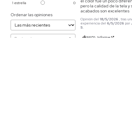
el color fue un poco diferen
1
estrella
0
pero la calidad de la tela y 
acabados son excelentes
Ordenar las opiniones
Opinión del
18/5/2026
, tras un
experiencia del
6/5/2026
por
S.
Útil
(0)
Informe
5
Opinión verificada
Muy bueno
Opinión del
14/2/2026
, tras u
experiencia del
1/2/2026
por
J
Útil
(0)
Informe
5
Opinión verificada
Muy bueno