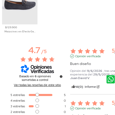
$ 129.900
Mocasines en Efecto Gamuzado Para Mujer
4.7
5
/
5
Opinión verificada
Buen diseño
Opinión del
9/6/2026
, tras un
experiencia del
29/5/2026
po
Basado en
6
opiniones
Juan David V.
sometidas a control
Ver todas las reseñas de este sitio
Útil
(0)
Informe
5
estrellas
5
4
estrellas
0
5
3
estrellas
1
Opinión verificada
2
estrellas
0