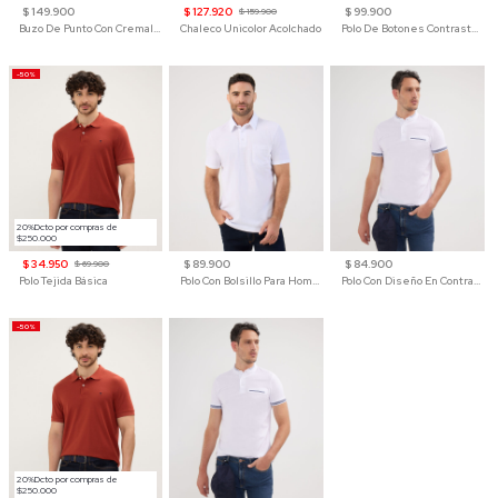
$ 149.900
$ 127.920
$ 99.900
$ 159.900
Buzo De Punto Con Cremallera Para Hombre
Chaleco Unicolor Acolchado
Polo De Botones Contraste Para Hombre
-50%
20%Dcto por compras de
$250.000
$ 34.950
$ 89.900
$ 84.900
$ 69.900
Polo Tejida Básica
Polo Con Bolsillo Para Hombre
Polo Con Diseño En Contraste
-50%
20%Dcto por compras de
$250.000