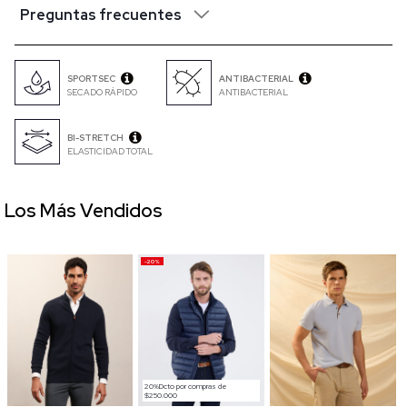
Preguntas frecuentes
SPORTSEC
ANTIBACTERIAL
SECADO RÁPIDO
ANTIBACTERIAL
BI-STRETCH
ELASTICIDAD TOTAL
Los Más Vendidos
-20%
20%Dcto por compras de
$250.000