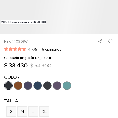
20%Dcto por compras de $250.000
REF. 44090861
4.7
/
5
-
6
opiniones
Camiseta Jaspeada Deportiva
$ 38.430
$ 54.900
COLOR
TALLA
S
M
L
XL