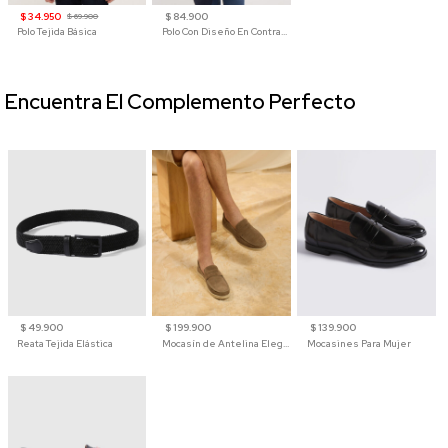
$ 34.950
$ 84.900
$ 69.900
Polo Tejida Básica
Polo Con Diseño En Contraste
Encuentra El Complemento Perfecto
$ 49.900
$ 199.900
$ 139.900
Reata Tejida Elástica
Mocasín de Antelina Elegante con Suela de Contraste Para Hombre
Mocasines Para Mujer