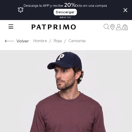
20%
×
Descarga la APP y recibe
Dcto en una compra
Descargar
Aplican TyC
0
Volver
Hombre
Ropa
Camisetas