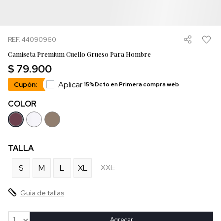
REF. 44090960
Camiseta Premium Cuello Grueso Para Hombre
$ 79.900
Aplicar
Cupón:
15%Dcto en Primera compra web
COLOR
TALLA
XXL
S
M
L
XL
Guia de tallas
Agregar