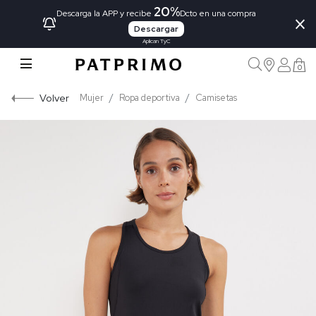
20%
×
Descarga la APP y recibe
Dcto en una compra
Descargar
Aplican TyC
0
Volver
Mujer
Ropa deportiva
Camisetas