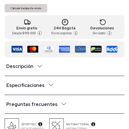
Calcular tiempo de envío
Envío gratis
24H Bogotá
Devoluciones
Desde
$ 199.900
Envío express
Sin costo
i
i
i
Descripción
Especificaciones
Preguntas frecuentes
SPORTSEC
ANTIBACTERIAL
SECADO RÁPIDO
ANTIBACTERIAL