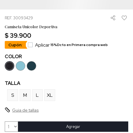
REF. 30093429
Camiseta Unicolor Deportiva
$ 39.900
Aplicar
Cupón:
15%Dcto en Primera compra web
COLOR
TALLA
S
M
L
XL
Guia de tallas
Agregar