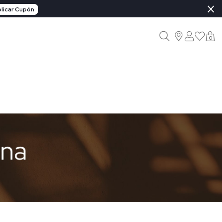
×
licar Cupón
0