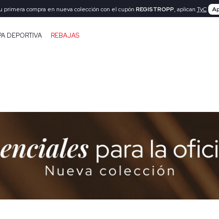
tu primera compra en nueva colección con el cupón
REGISTROPP
, aplican
TyC
Ap
PA DEPORTIVA
REBAJAS