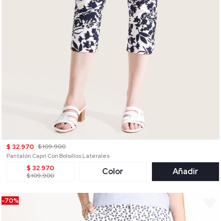
$ 32.970
$ 109.900
Pantalón Capri Con Bolsillos Laterales
$ 32.970
Color
Añadir
$ 109.900
-70%