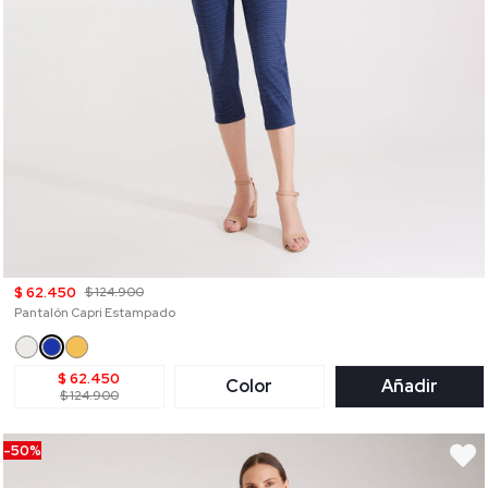
$ 62.450
$ 124.900
Pantalón Capri Estampado
$ 62.450
Color
Añadir
$ 124.900
-50%