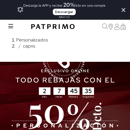
20%
×
Descarga la APP y recibe
Dcto en una compra
Descargar
Aplican TyC
0
Personalizados
capris
2
7
45
34
Días
Horas
Minutos
Segundos