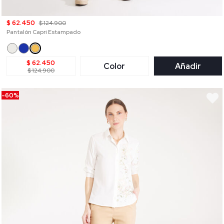
$ 62.450
$ 124.900
Pantalón Capri Estampado
$ 62.450
Color
Añadir
$ 124.900
-60%