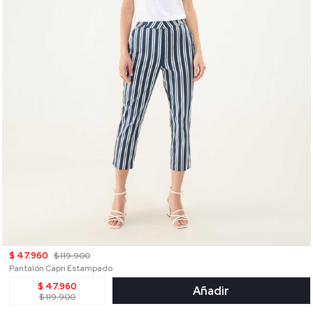
$ 47.960
$ 119.900
Pantalón Capri Estampado
$ 47.960
Añadir
$ 119.900