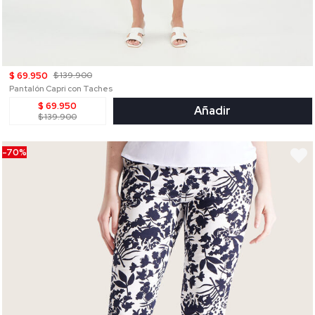
$ 69.950
$ 139.900
Pantalón Capri con Taches
$ 69.950
Añadir
$ 139.900
-70%