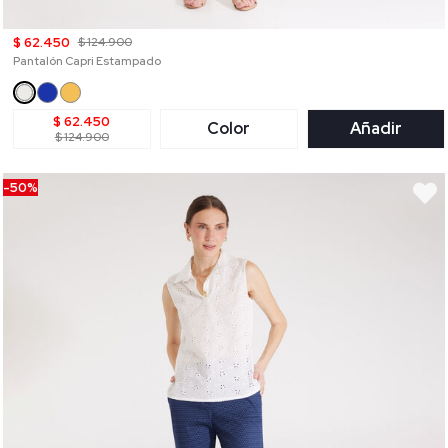
$ 62.450
$ 124.900
Pantalón Capri Estampado
$ 62.450
Color
Añadir
$ 124.900
-50%