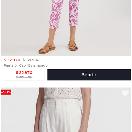
$ 32.970
$ 109.900
Pantalón Capri Estampado
$ 32.970
Añadir
$ 109.900
-50%