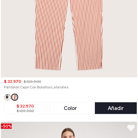
$ 32.970
$ 109.900
Pantalón Capri Con Bolsillos Laterales
$ 32.970
Color
Añadir
$ 109.900
-50%