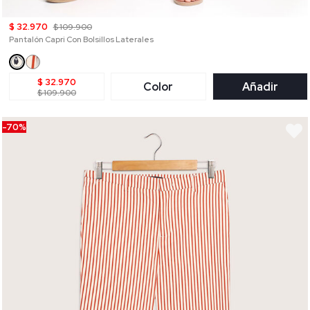
$ 32.970
$ 109.900
Pantalón Capri Con Bolsillos Laterales
$ 32.970
Color
Añadir
$ 109.900
-70%