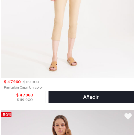
$ 47.960
$ 119.900
Pantalón Capri Unicolor
$ 47.960
Añadir
$ 119.900
-50%