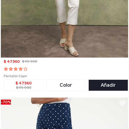
$ 47.960
$ 119.900
Pantalón Capri
$ 47.960
Color
Añadir
$ 119.900
-70%