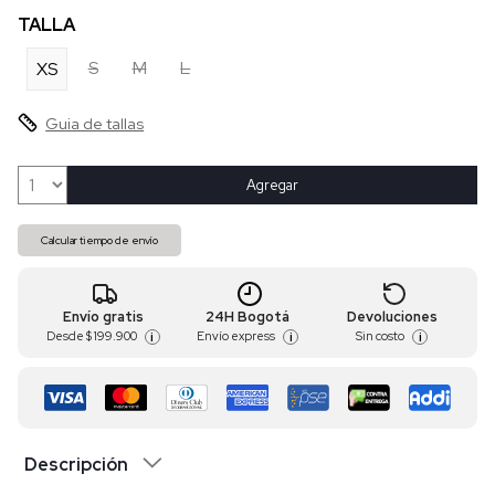
TALLA
S
M
L
XS
Guia de tallas
Agregar
Calcular tiempo de envío
Envío gratis
24H Bogotá
Devoluciones
Desde
$ 199.900
Envío express
Sin costo
i
i
i
Descripción