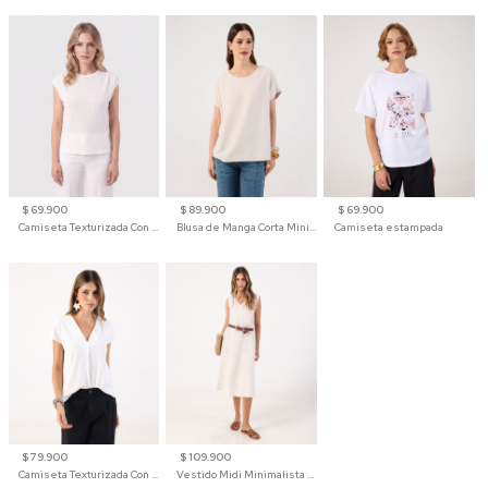
$ 69.900
$ 89.900
$ 69.900
Camiseta Texturizada Con Hombro Caído Para Mujer
Blusa de Manga Corta Minimalista para Mujer
Camiseta estampada
$ 79.900
$ 109.900
Camiseta Texturizada Con Cuello En V Para Mujer
Vestido Midi Minimalista De Silueta Amplia