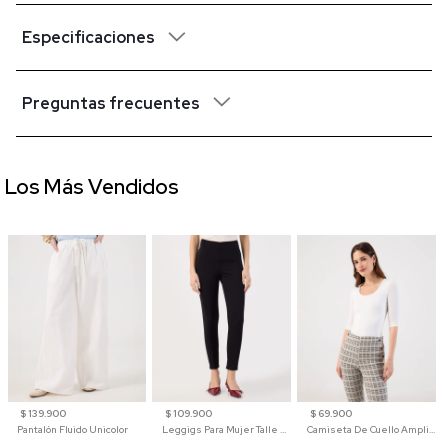
Especificaciones
Preguntas frecuentes
Los Más Vendidos
$ 139.900
$ 109.900
$ 69.900
Pantalón Fluido Unicolor
Leggigs Para Mujer Talle Alto Liso
Camiseta De Cuello Amplio Y Manga 3/4 Para Mujer