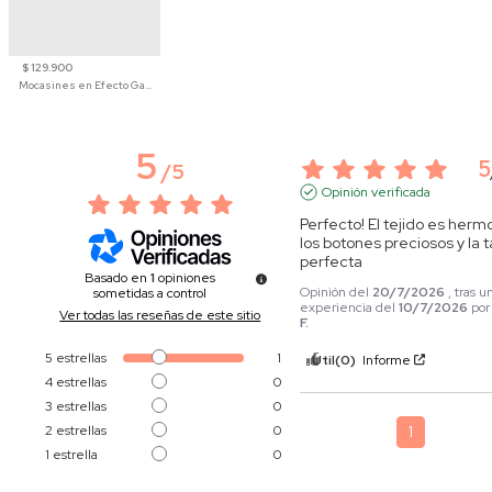
$ 129.900
Mocasines en Efecto Gamuzado Para Mujer
5
5
/
5
Opinión verificada
Perfecto! El tejido es hermo
los botones preciosos y la ta
perfecta
Basado en
1
opiniones
Opinión del
20/7/2026
, tras u
sometidas a control
experiencia del
10/7/2026
po
Ver todas las reseñas de este sitio
F.
5
estrellas
1
Útil
(0)
Informe
4
estrellas
0
3
estrellas
0
2
estrellas
0
1
1
estrella
0