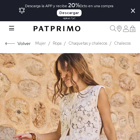
20%
×
Descarga la APP y recibe
Dcto en una compra
Descargar
Aplican TyC
0
Volver
Mujer
Ropa
Chaquetas y chalecos
Chalecos