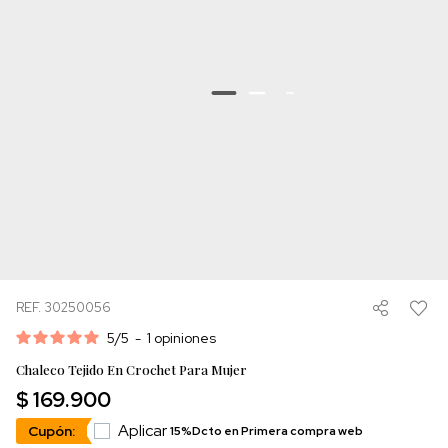
REF. 30250056
5
/
5
-
1
opiniones
Chaleco Tejido En Crochet Para Mujer
$ 169.900
Aplicar
Cupón:
15%Dcto en Primera compra web