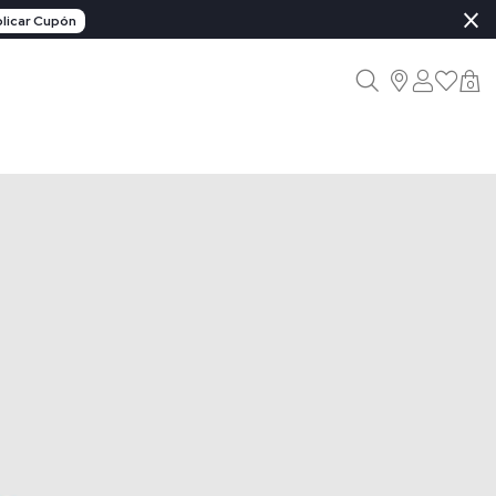
×
licar Cupón
0