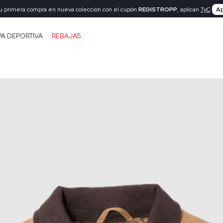
tu primera compra en nueva colección con el cupón
REGISTROPP
, aplican
TyC
Ap
PA DEPORTIVA
REBAJAS