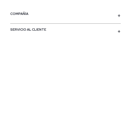
COMPAÑÍA
SERVICIO AL CLIENTE
POLÍTICAS
CONTACTO
SIGUENOS
PAÍS / REGIÓN
Colombia