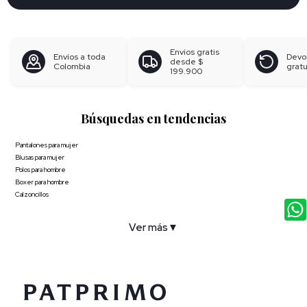
Envíos gratis
Envíos a toda
Devo
desde
$
Colombia
gratu
199.900
Búsquedas en tendencias
Pantalones para mujer
Blusas para mujer
Polos para hombre
Boxer para hombre
Calzoncillos
Ver más
▼