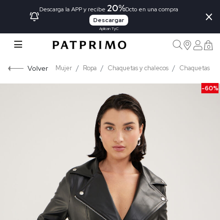
20%
×
Descarga la APP y recibe
Dcto en una compra
Descargar
Aplican TyC
0
Volver
Mujer
Ropa
Chaquetas y chalecos
Chaquetas
-60%