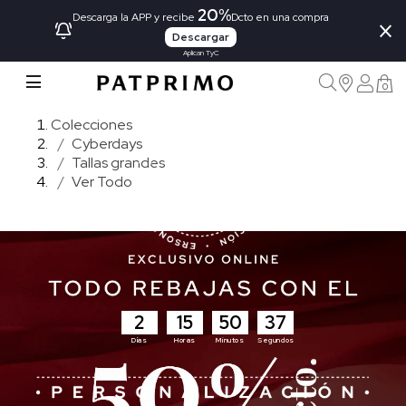
20%
×
Descarga la APP y recibe
Dcto en una compra
Descargar
Aplican TyC
0
Colecciones
Cyberdays
Tallas grandes
Ver Todo
2
15
50
36
Días
Horas
Minutos
Segundos