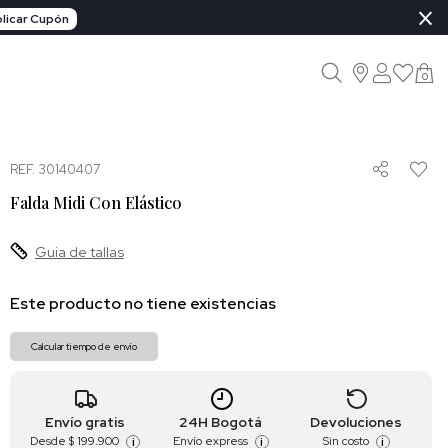
×
licar Cupón
0
REF. 30140407
Falda Midi Con Elástico
Guia de tallas
Este producto no tiene existencias
Calcular tiempo de envío
Envío gratis
24H Bogotá
Devoluciones
Desde
$ 199.900
Envío express
Sin costo
i
i
i