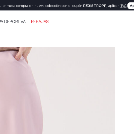
tu primera compra en nueva colección con el cupón
REGISTROPP
, aplican
TyC
Ap
PA DEPORTIVA
REBAJAS