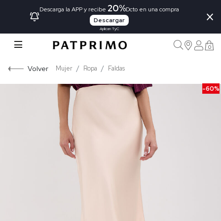
20%
×
Descarga la APP y recibe
Dcto en una compra
Descargar
Aplican TyC
0
Volver
Mujer
Ropa
Faldas
-60%