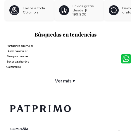
Envíos gratis
Envíos a toda
Devo
desde
$
Colombia
gratu
199.900
Búsquedas en tendencias
Pantalones para mujer
Blusas para mujer
Polos para hombre
Boxer para hombre
Calzoncillos
Ver más
▼
COMPAÑÍA