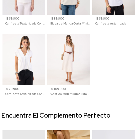
$ 69.900
$ 89.900
$ 69.900
Camiseta Texturizada Con Hombro Caído Para Mujer
Blusa de Manga Corta Minimalista para Mujer
Camiseta estampada
$ 79.900
$ 109.900
Camiseta Texturizada Con Cuello En V Para Mujer
Vestido Midi Minimalista De Silueta Amplia
Encuentra El Complemento Perfecto