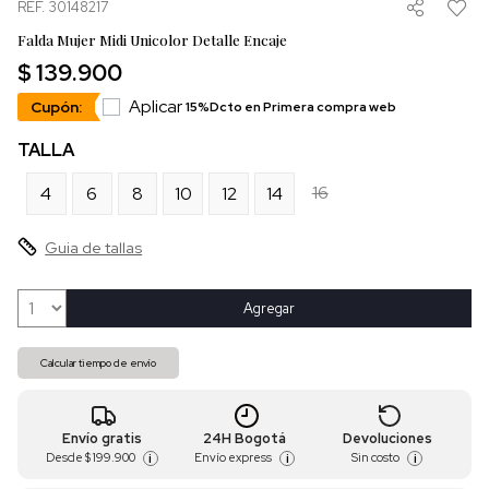
REF. 30148217
Falda Mujer Midi Unicolor Detalle Encaje
$ 139.900
Aplicar
Cupón:
15%Dcto en Primera compra web
TALLA
16
4
6
8
10
12
14
Guia de tallas
Agregar
Calcular tiempo de envío
Envío gratis
24H Bogotá
Devoluciones
Desde
$ 199.900
Envío express
Sin costo
i
i
i