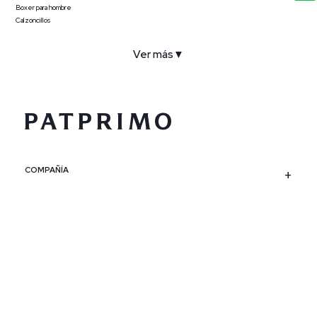
Boxer para hombre
Calzoncillos
Ver más
▼
COMPAÑÍA
SERVICIO AL CLIENTE
POLÍTICAS
CONTACTO