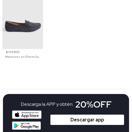
$ 129.900
Mocasines en Efecto Gamuzado Para Mujer
20%OFF
Descarga la APP y obtén:
Descargar app