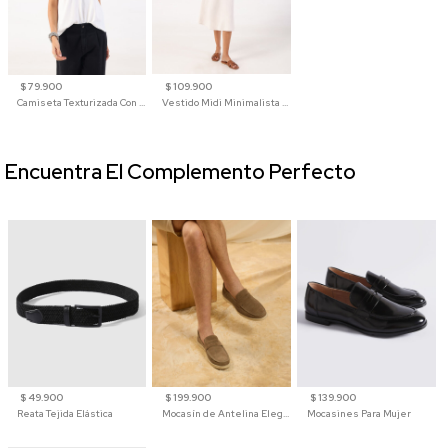
$ 79.900
$ 109.900
Camiseta Texturizada Con Cuello En V Para Mujer
Vestido Midi Minimalista De Silueta Amplia
Encuentra El Complemento Perfecto
$ 49.900
$ 199.900
$ 139.900
Reata Tejida Elástica
Mocasín de Antelina Elegante con Suela de Contraste Para Hombre
Mocasines Para Mujer