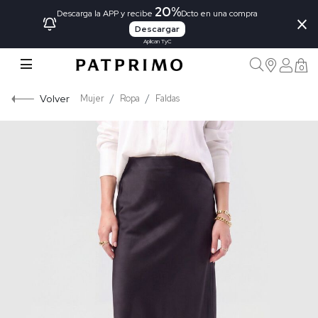
20%
×
Descarga la APP y recibe
Dcto en una compra
Descargar
Aplican TyC
0
Volver
Mujer
Ropa
Faldas