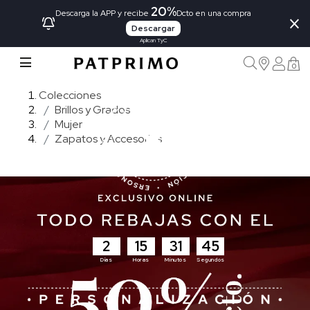
20%
×
Descarga la APP y recibe
Dcto en una compra
Descargar
Aplican TyC
0
Colecciones
Brillos y Grados
Mujer
Zapatos y Accesorios
2
15
31
44
Días
Horas
Minutos
Segundos