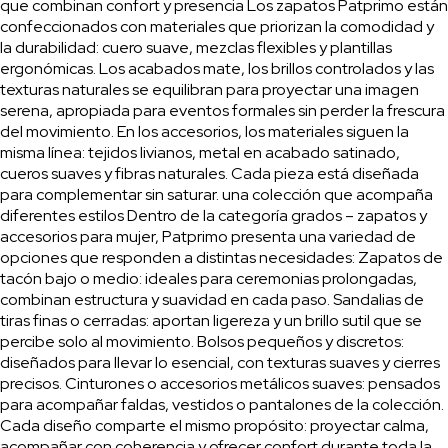
que combinan confort y presencia Los zapatos Patprimo están
confeccionados con materiales que priorizan la comodidad y
la durabilidad: cuero suave, mezclas flexibles y plantillas
ergonómicas. Los acabados mate, los brillos controlados y las
texturas naturales se equilibran para proyectar una imagen
serena, apropiada para eventos formales sin perder la frescura
del movimiento. En los accesorios, los materiales siguen la
misma línea: tejidos livianos, metal en acabado satinado,
cueros suaves y fibras naturales. Cada pieza está diseñada
para complementar sin saturar. una colección que acompaña
diferentes estilos Dentro de la categoría grados – zapatos y
accesorios para mujer, Patprimo presenta una variedad de
opciones que responden a distintas necesidades: Zapatos de
tacón bajo o medio: ideales para ceremonias prolongadas,
combinan estructura y suavidad en cada paso. Sandalias de
tiras finas o cerradas: aportan ligereza y un brillo sutil que se
percibe solo al movimiento. Bolsos pequeños y discretos:
diseñados para llevar lo esencial, con texturas suaves y cierres
precisos. Cinturones o accesorios metálicos suaves: pensados
para acompañar faldas, vestidos o pantalones de la colección.
Cada diseño comparte el mismo propósito: proyectar calma,
acompañar con coherencia y ofrecer confort durante toda la