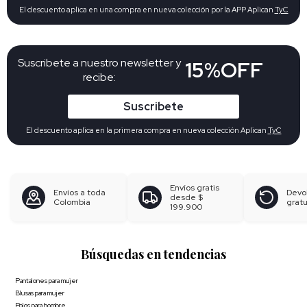
El descuento aplica en una compra en nueva colección por la APP Aplican
TyC
Suscribete a nuestro newsletter y
15%OFF
recibe:
Suscribete
El descuento aplica en la primera compra en nueva colección Aplican
TyC
Envíos gratis
Envíos a toda
Devo
desde
$
Colombia
gratu
199.900
Búsquedas en tendencias
Pantalones para mujer
Blusas para mujer
Polos para hombre