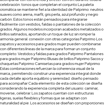
celebración. tonos que completan el conjunto La paleta
cromática se mantiene fiel a la identidad de Patprimo: neutros
suaves como arena, marfil, gris perla, azul profundo y negro
carbón. Estos tonos están pensados para integrarse
fácilmente con vestidos, faldas o pantalones de la colección
grados. Algunos modelos incorporan acabados metalizados o
brillos satinados, aportando un toque de luz sin romper la
armonía general. conexión con otras categorías Patprimo Los
zapatos y accesorios para grados mujer pueden combinarse
con diferentes líneas de la marca para formar un conjunto
completo: Vestidos y faldas para grados Patprimo Pantalones
para grados mujer Patprimo Blusas de brillos Patprimo Sacos y
chaquetas Patprimo Camisetas para grados mujer Patprimo
Estas combinaciones refuerzan la coherencia visual de la
marca, permitiendo construir una experiencia integral donde
cada detalle aporta equilibrio y serenidad. diseño pensado
para acompañar Cada elemento de esta colección se diseña
considerando la experiencia completa del usuario: caminar,
moverse, celebrar. Los zapatos cuentan con estructuras
ligeras, suelas flexibles y formas que se adaptan con
naturalidad al pie. Los accesorios se diseñan con proporciones