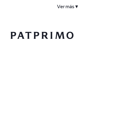
Ver más
▼
COMPAÑÍA
SERVICIO AL CLIENTE
POLÍTICAS
CONTACTO
SIGUENOS