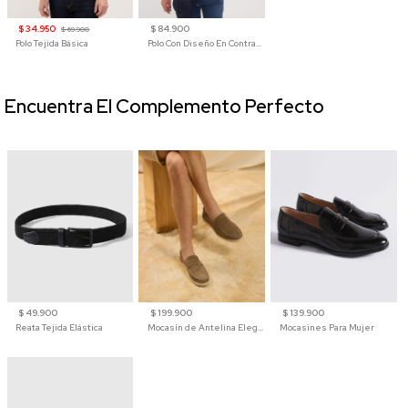
$ 34.950
$ 84.900
$ 69.900
Polo Tejida Básica
Polo Con Diseño En Contraste
Encuentra El Complemento Perfecto
$ 49.900
$ 199.900
$ 139.900
Reata Tejida Elástica
Mocasín de Antelina Elegante con Suela de Contraste Para Hombre
Mocasines Para Mujer