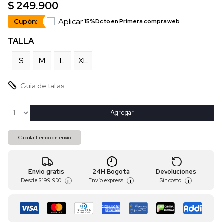
$ 249.900
Aplicar
Cupón:
15%Dcto en Primera compra web
TALLA
S
M
L
XL
Guia de tallas
Agregar
Calcular tiempo de envío
Envío gratis
24H Bogotá
Devoluciones
Desde
$ 199.900
Envío express
Sin costo
i
i
i