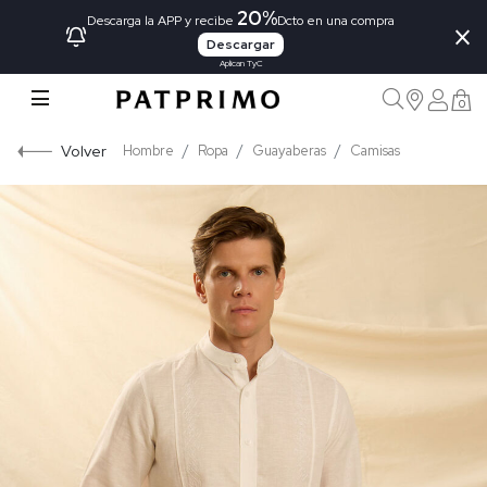
20%
×
Descarga la APP y recibe
Dcto en una compra
Descargar
Aplican TyC
0
Volver
Hombre
Ropa
Guayaberas
Camisas