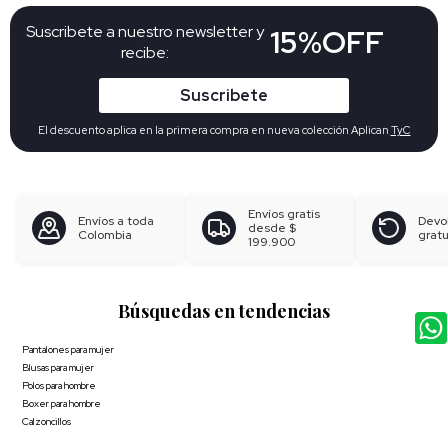
Suscribete a nuestro newsletter y
15%OFF
recibe:
Suscribete
El descuento aplica en la primera compra en nueva colección Aplican
TyC
Envíos gratis
Envíos a toda
Devo
desde
$
Colombia
gratu
199.900
Búsquedas en tendencias
Pantalones para mujer
Blusas para mujer
Polos para hombre
Boxer para hombre
Calzoncillos