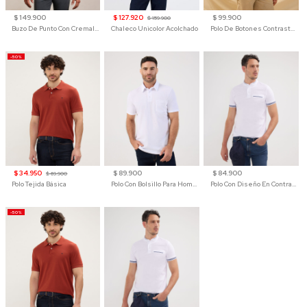
$ 149.900
$ 127.920
$ 99.900
$ 159.900
Buzo De Punto Con Cremallera Para Hombre
Chaleco Unicolor Acolchado
Polo De Botones Contraste Para Hombre
-50%
$ 34.950
$ 89.900
$ 84.900
$ 69.900
Polo Tejida Básica
Polo Con Bolsillo Para Hombre
Polo Con Diseño En Contraste
-50%