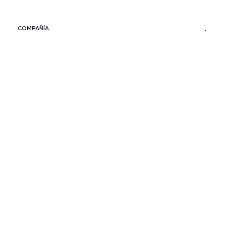
COMPAÑÍA
SERVICIO AL CLIENTE
POLÍTICAS
CONTACTO
SIGUENOS
PAÍS / REGIÓN
Colombia