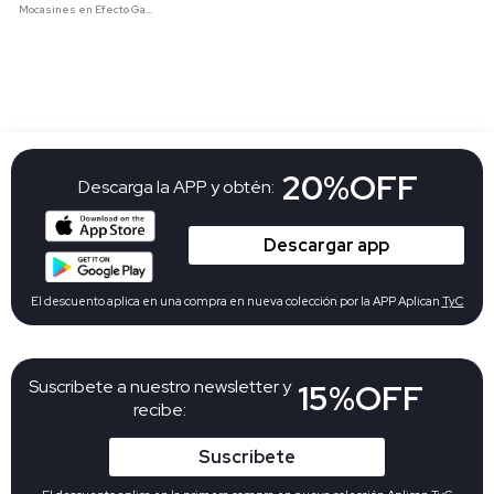
Mocasines en Efecto Gamuzado Para Mujer
20%OFF
Descarga la APP y obtén:
Descargar app
El descuento aplica en una compra en nueva colección por la APP Aplican
TyC
Suscribete a nuestro newsletter y
15%OFF
recibe:
Suscribete