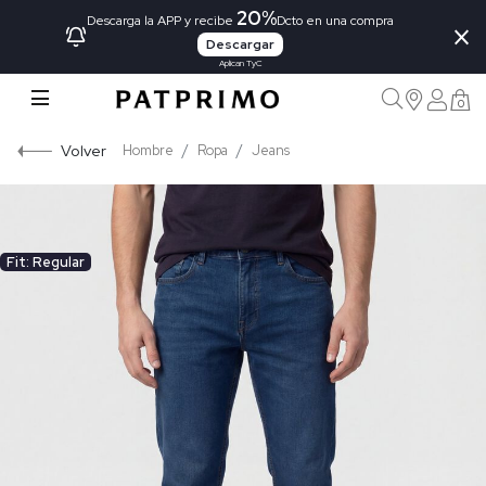
20%
×
Descarga la APP y recibe
Dcto en una compra
Descargar
Aplican TyC
0
Volver
Hombre
Ropa
Jeans
Fit: Regular