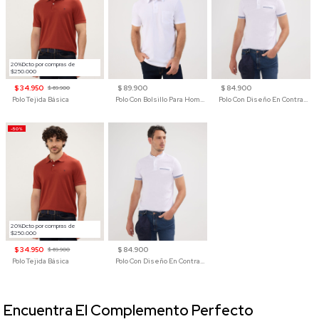
20%Dcto por compras de
$250.000
$ 34.950
$ 89.900
$ 84.900
$ 69.900
Polo Tejida Básica
Polo Con Bolsillo Para Hombre
Polo Con Diseño En Contraste
-50%
20%Dcto por compras de
$250.000
$ 34.950
$ 84.900
$ 69.900
Polo Tejida Básica
Polo Con Diseño En Contraste
Encuentra El Complemento Perfecto