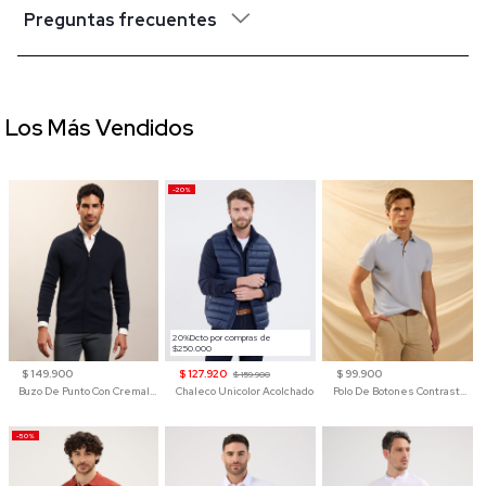
Preguntas frecuentes
Los Más Vendidos
-20%
20%Dcto por compras de
$250.000
$ 149.900
$ 127.920
$ 99.900
$ 159.900
Buzo De Punto Con Cremallera Para Hombre
Chaleco Unicolor Acolchado
Polo De Botones Contraste Para Hombre
-50%