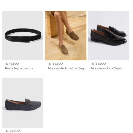
$ 49.900
$ 199.900
$ 139.900
Reata Tejida Elástica
Mocasín de Antelina Elegante con Suela de Contraste Para Hombre
Mocasines Para Mujer
$ 129.900