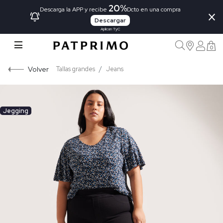
20%
×
Descarga la APP y recibe
Dcto en una compra
Descargar
Aplican TyC
0
Volver
Tallas grandes
Jeans
Jegging