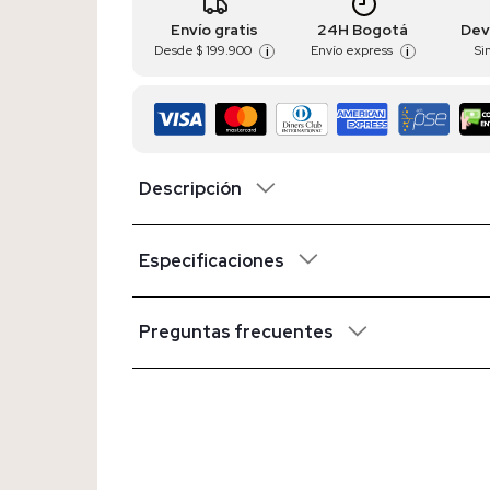
Envío gratis
24H Bogotá
Dev
Desde
$ 199.900
Envío express
Si
i
i
Descripción
Especificaciones
Preguntas frecuentes