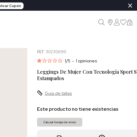
×
licar Cupón
0
REF. 30230690
1
/
5
-
1
opiniones
Leggings De Mujer Con Tecnología Sport Se
Estampados
Guia de tallas
Este producto no tiene existencias
Calcular tiempo de envío