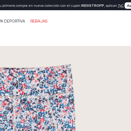
tu primera compra en nueva colección con el cupón
REGISTROPP
, aplican
TyC
Ap
PA DEPORTIVA
REBAJAS