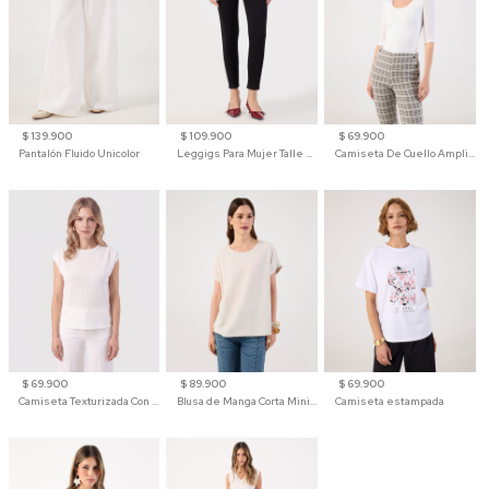
$ 139.900
$ 109.900
$ 69.900
Pantalón Fluido Unicolor
Leggigs Para Mujer Talle Alto Liso
Camiseta De Cuello Amplio Y Manga 3/4 Para Mujer
$ 69.900
$ 89.900
$ 69.900
Camiseta Texturizada Con Hombro Caído Para Mujer
Blusa de Manga Corta Minimalista para Mujer
Camiseta estampada