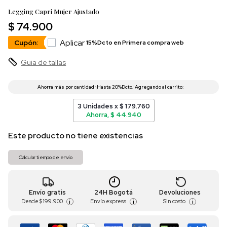
Legging Capri Mujer Ajustado
$ 74.900
Aplicar
Cupón:
15%Dcto en Primera compra web
Guia de tallas
3 Unidades x $ 179.760
Ahorra, $ 44.940
Este producto no tiene existencias
Calcular tiempo de envío
Envío gratis
24H Bogotá
Devoluciones
Desde
$ 199.900
Envío express
Sin costo
i
i
i