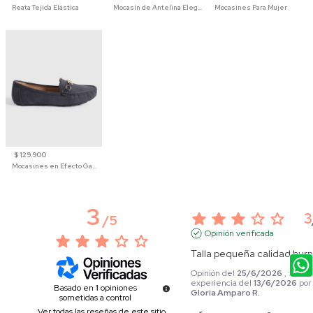
Reata Tejida Elástica
Mocasín de Antelina Elegante con Suela de Contraste Para Hombre
Mocasines Para Mujer
$ 129.900
Mocasines en Efecto Gamuzado Para Mujer
3
3
/
5
Opinión verificada
Talla pequeña calidad bur
Opinión del
25/6/2026
, tras u
experiencia del
13/6/2026
por
Basado en
1
opiniones
Gloria Amparo R.
sometidas a control
Ver todas las reseñas de este sitio