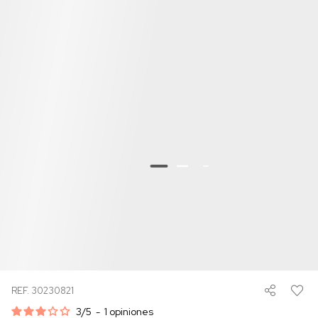
REF. 30230821
3
/
5
-
1
opiniones