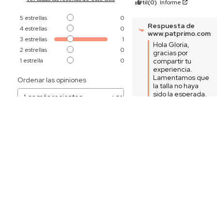
Útil
(0)
Informe
5
estrellas
0
Respuesta de
4
estrellas
0
www.patprimo.com
3
estrellas
1
Hola Gloria, 
2
estrellas
0
gracias por 
1
estrella
0
compartir tu 
experiencia. 
Lamentamos que 
Ordenar las opiniones
la talla no haya 
sido la esperada. 
Ten en cuenta 
que la horma 
puede variar 
según el material 
o la composición 
de cada 
referencia. 

Recuerda que 
cuentas con 30 
días para realizar 
cambios, ya sea 
por la misma 
referencia o por 