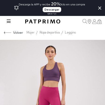
20%
×
Descarga la APP y recibe
Dcto en una compra
Descargar
Aplican TyC
0
Volver
Mujer
Ropa deportiva
Leggins