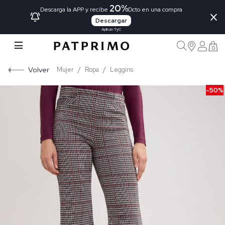
20%
×
Descarga la APP y recibe
Dcto en una compra
Descargar
Aplican TyC
0
Volver
Mujer
Ropa
Leggins
-50%