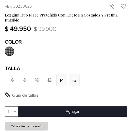
REF. 30230825
Leggins Tipo Flare Preteñido Con Ribete En Costados Y Pretina
Invisible
$ 49.950
$ 99.900
COLOR
TALLA
6
8
10
12
14
16
Guia de tallas
Agregar
Calcular tiempo de envío