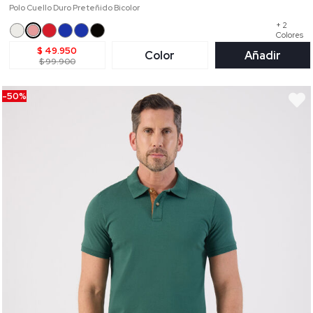
Polo Cuello Duro Preteñido Bicolor
+ 2
Colores
$ 49.950
Color
Añadir
$ 99.900
-50%