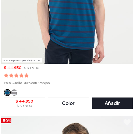
20%Dcto por compras de $250.000
$ 44.950
$ 89.900
Polo Cuello Duro con Franjas
$ 44.950
Color
Añadir
$ 89.900
-50%