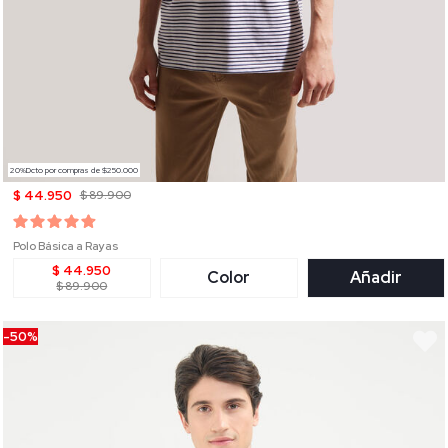
20%Dcto por compras de $250.000
$ 44.950
$ 89.900
Polo Básica a Rayas
$ 44.950
Color
Añadir
$ 89.900
-50%