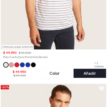
20%Dcto por compras de $250.000
$ 49.950
$ 99.900
Polo Cuello Duro Preteñido Bicolor
+ 2
Colores
$ 49.950
Color
Añadir
$ 99.900
-50%