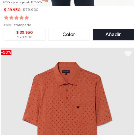
20%Dcto por compras de $250.000
$ 39.950
$ 79.900
Polo Estampado
$ 39.950
Color
Añadir
$ 79.900
-50%