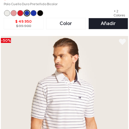
Polo Cuello Duro Preteñido Bicolor
+ 2
Colores
$ 49.950
Color
Añadir
$ 99.900
-50%