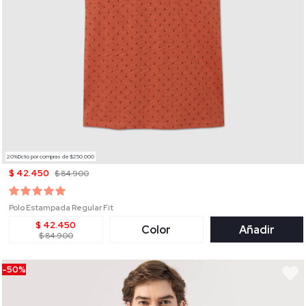
20%Dcto por compras de $250.000
$ 42.450
$ 84.900
Polo Estampada Regular Fit
$ 42.450
Color
Añadir
$ 84.900
-50%