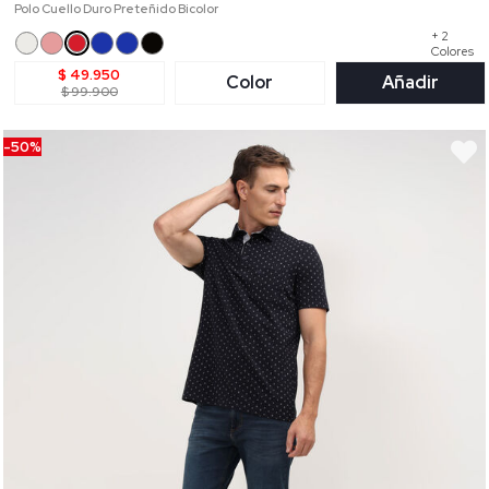
Polo Cuello Duro Preteñido Bicolor
+ 2
Colores
$ 49.950
Color
Añadir
$ 99.900
-50%