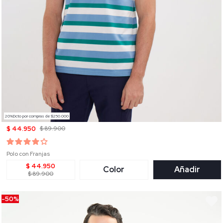
20%Dcto por compras de $250.000
$ 44.950
$ 89.900
Polo con Franjas
$ 44.950
Color
Añadir
$ 89.900
-50%