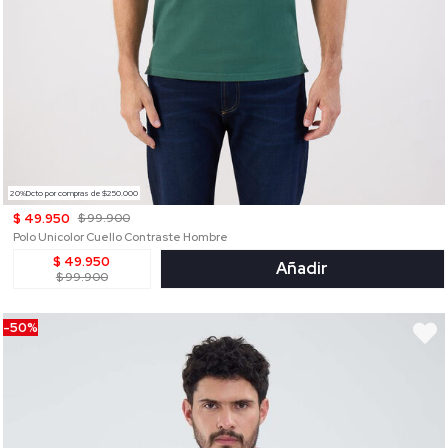
20%Dcto por compras de $250.000
$ 49.950
$ 99.900
Polo Unicolor Cuello Contraste Hombre
$ 49.950
Añadir
$ 99.900
-50%