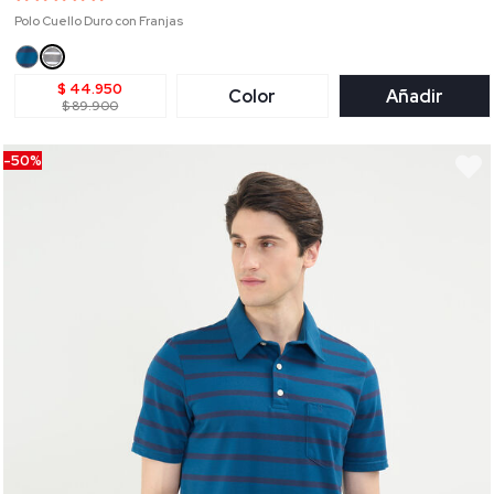
Polo Cuello Duro con Franjas
$ 44.950
Color
Añadir
$ 89.900
-50%