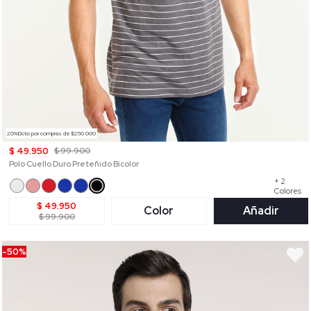
20%Dcto por compras de $250.000
$ 49.950
$ 99.900
Polo Cuello Duro Preteñido Bicolor
+ 2
Colores
$ 49.950
Color
Añadir
$ 99.900
-50%