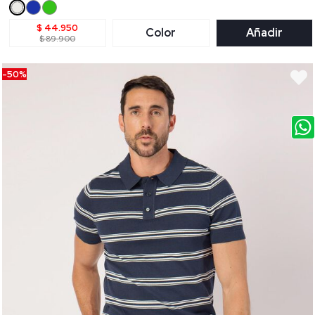
$ 44.950
Color
Añadir
$ 89.900
-50%