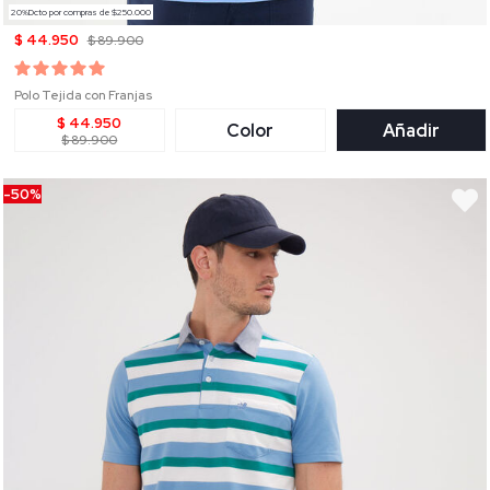
20%Dcto por compras de $250.000
$ 44.950
$ 89.900
Polo Tejida con Franjas
$ 44.950
Color
Añadir
$ 89.900
-50%