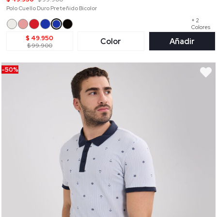
Polo Cuello Duro Preteñido Bicolor
+ 2
Colores
$ 49.950
Color
Añadir
$ 99.900
-50%