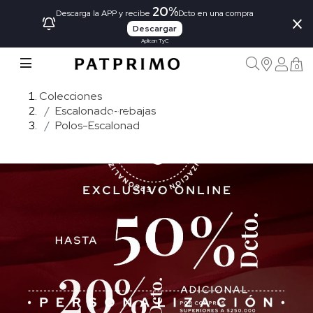
20%
×
Descarga la APP y recibe
Dcto en una compra
Descargar
Aplican TyC
0
Colecciones
Escalonado-rebajas
Polos-Escalonado