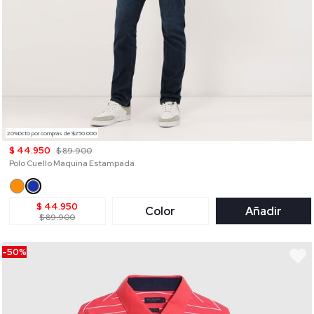
20%Dcto por compras de $250.000
$ 44.950
$ 89.900
Polo Cuello Maquina Estampada
$ 44.950
Color
Añadir
$ 89.900
-50%