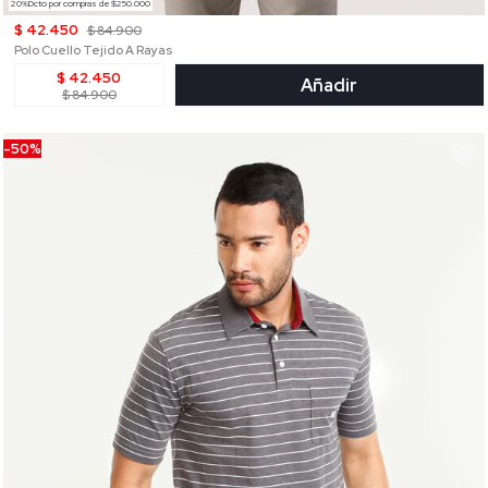
20%Dcto por compras de $250.000
$ 42.450
$ 84.900
Polo Cuello Tejido A Rayas
$ 42.450
Añadir
$ 84.900
-50%