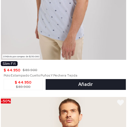
20%Dcto por compras de $250.000
Slim Fit
$ 44.950
$ 89.900
Polo Estampado Cuello Puños Y Pechera Tejida
$ 44.950
Añadir
$ 89.900
-50%