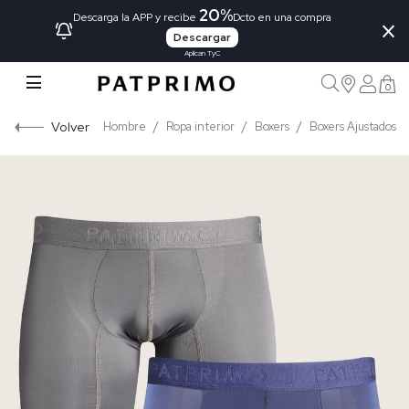
20%
×
Descarga la APP y recibe
Dcto en una compra
Descargar
Aplican TyC
0
Volver
Hombre
Ropa interior
Boxers
Boxers Ajustados