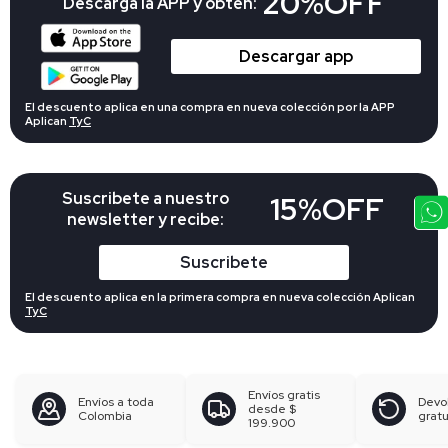
20%OFF
Descarga la APP y obtén:
Descargar app
El descuento aplica en una compra en nueva colección por la APP
Aplican
TyC
Suscribete a nuestro
15%OFF
newsletter y recibe:
Suscribete
El descuento aplica en la primera compra en nueva colección Aplican
TyC
Envíos gratis
Envíos a toda
Devo
desde
$
Colombia
gratu
199.900