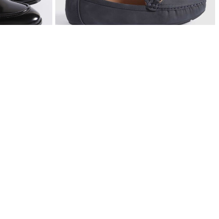
$ 129.900
Mocasines en Efecto Gamuzado Para Mujer
20%OFF
 obtén:
ca en una compra en nueva colección por la APP Aplican
TyC