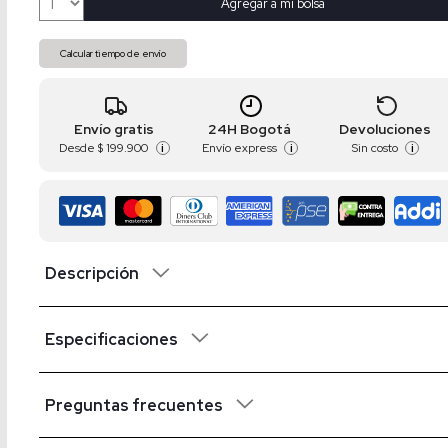
Agregar a mi bolsa
Calcular tiempo de envío
Envío gratis
24H Bogotá
Devoluciones
Desde
$ 199.900
Envío express
Sin costo
i
i
i
Descripción
Especificaciones
Preguntas frecuentes