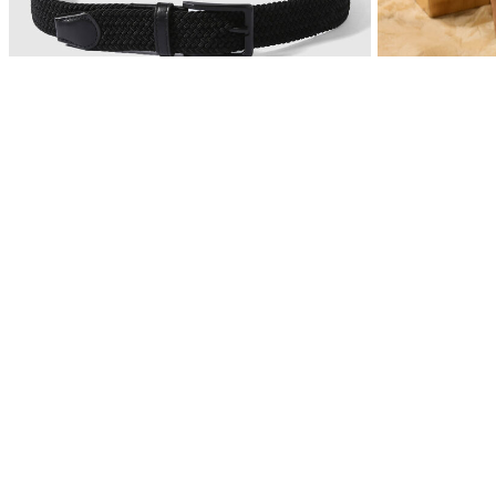
100% Cuero
$ 49.900
$ 199.900
Reata Tejida Elástica
Suscribete a nuestro
15%OFF
newsletter y recibe:
El descuento aplica en la primera compra en nueva colec