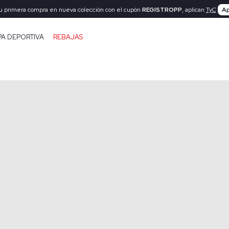
tu primera compra en nueva colección con el cupón
REGISTROPP
, aplican
TyC
Ap
PA DEPORTIVA
REBAJAS