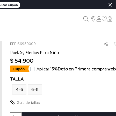
×
licar Cupón
0
REF. 66980009
Pack X5 Medias Para Niño
$ 54.900
Aplicar
15%Dcto en Primera compra web
Cupón:
TALLA
4-6
6-8
Guia de tallas