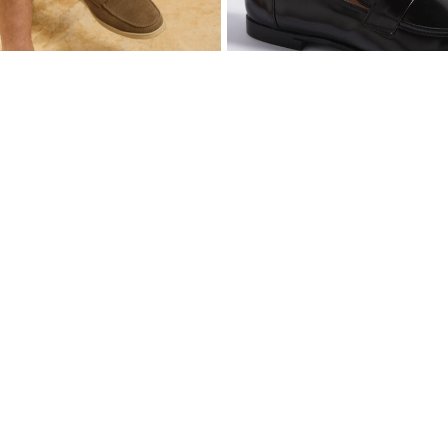
$ 139.900
Mocasines Para Mujer
Mocasín de Antelina Elegante con Suela de Contraste Para Hombre
Suscribete
Descarga la APP y
ción Aplican
TyC
El descuento apli