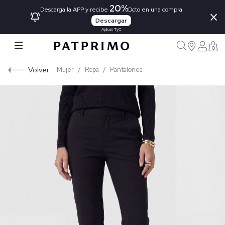
20%
×
Descarga la APP y recibe
Dcto en una compra
Descargar
Aplican TyC
0
Volver
Mujer
Ropa
Pantalones