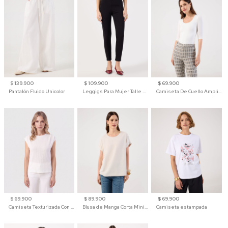
$ 139.900
$ 109.900
$ 69.900
Pantalón Fluido Unicolor
Leggigs Para Mujer Talle Alto Liso
Camiseta De Cuello Amplio Y Manga 3/4 Para Mujer
$ 69.900
$ 89.900
$ 69.900
Camiseta Texturizada Con Hombro Caído Para Mujer
Blusa de Manga Corta Minimalista para Mujer
Camiseta estampada