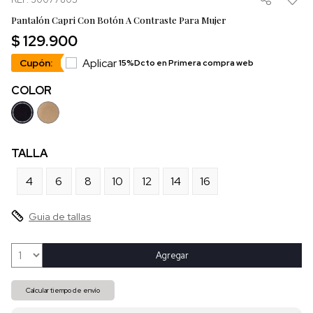
Pantalón Capri Con Botón A Contraste Para Mujer
$ 129.900
Aplicar
Cupón:
15%Dcto en Primera compra web
COLOR
TALLA
4
6
8
10
12
14
16
Guia de tallas
Agregar
Calcular tiempo de envío