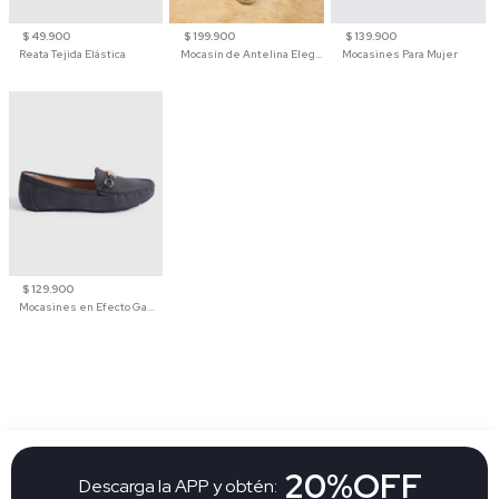
$ 49.900
$ 199.900
$ 139.900
Reata Tejida Elástica
Mocasín de Antelina Elegante con Suela de Contraste Para Hombre
Mocasines Para Mujer
$ 129.900
Mocasines en Efecto Gamuzado Para Mujer
20%OFF
Descarga la APP y obtén: