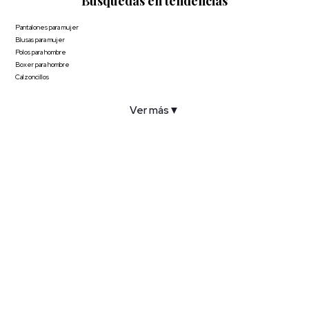
Búsquedas en tendencias
Pantalones para mujer
Blusas para mujer
Polos para hombre
Boxer para hombre
Calzoncillos
Ver más
▼
COMPAÑÍA
SERVICIO AL CLIENTE
POLÍTICAS