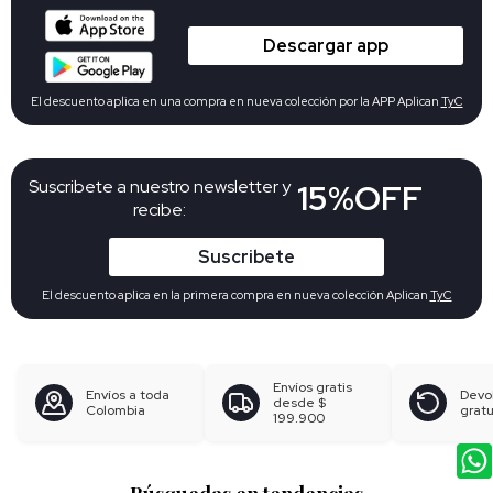
Descargar app
El descuento aplica en una compra en nueva colección por la APP Aplican
TyC
Suscribete a nuestro newsletter y
15%OFF
recibe:
Suscribete
El descuento aplica en la primera compra en nueva colección Aplican
TyC
Envíos gratis
Envíos a toda
Devo
desde
$
Colombia
gratu
199.900