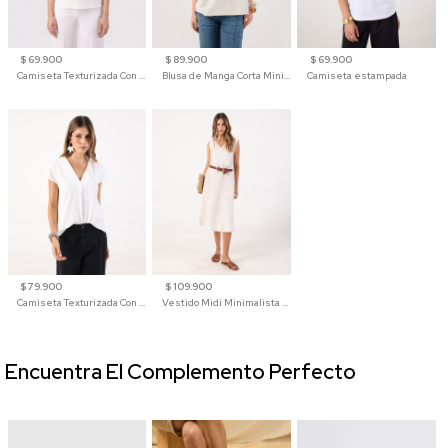
$ 69.900
$ 89.900
$ 69.900
Camiseta Texturizada Con Hombro Caído Para Mujer
Blusa de Manga Corta Minimalista para Mujer
Camiseta estampada
$ 79.900
$ 109.900
Camiseta Texturizada Con Cuello En V Para Mujer
Vestido Midi Minimalista De Silueta Amplia
Encuentra El Complemento Perfecto