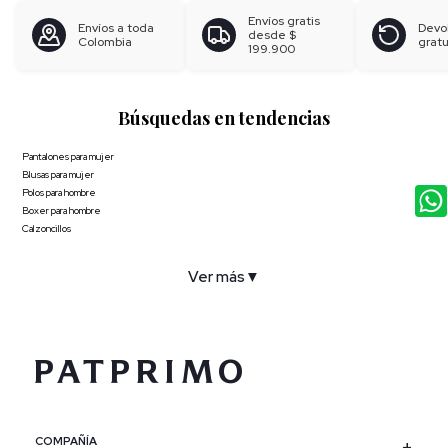
Envíos gratis
Envíos a toda
Devo
desde
$
Colombia
gratu
199.900
Búsquedas en tendencias
Pantalones para mujer
Blusas para mujer
Polos para hombre
Boxer para hombre
Calzoncillos
Ver más
▼
COMPAÑÍA