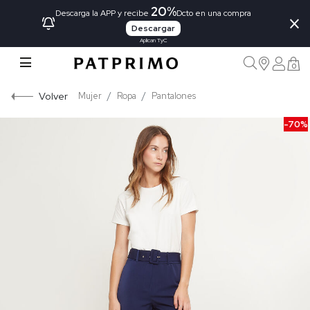
20%
×
Descarga la APP y recibe
Dcto en una compra
Descargar
Aplican TyC
0
Volver
Mujer
Ropa
Pantalones
-70%