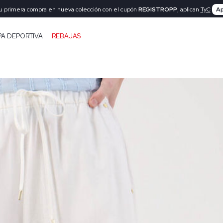
tu primera compra en nueva colección con el cupón
REGISTROPP
, aplican
TyC
Ap
PA DEPORTIVA
REBAJAS