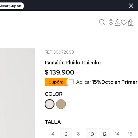
×
licar Cupón
0
REF. 30072063
Pantalón Fluido Unicolor
$ 139.900
Aplicar
15%Dcto en Prime
Cupón:
COLOR
TALLA
4
8
14
16
6
10
12