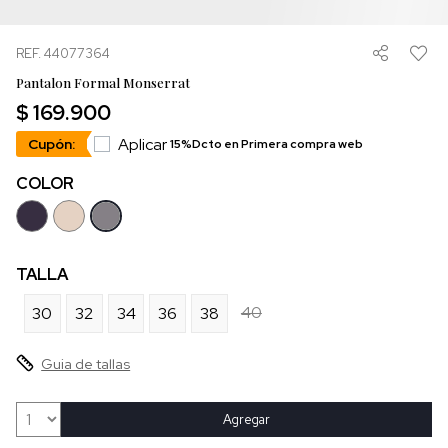
REF. 44077364
Pantalon Formal Monserrat
$ 169.900
Aplicar
Cupón:
15%Dcto en Primera compra web
COLOR
TALLA
40
30
32
34
36
38
Guia de tallas
Agregar