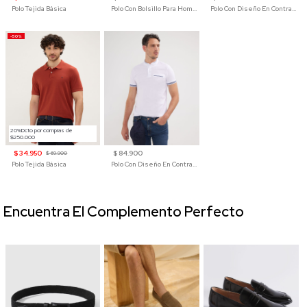
Polo Tejida Básica
Polo Con Bolsillo Para Hombre
Polo Con Diseño En Contraste
-50%
20%Dcto por compras de
$250.000
$ 34.950
$ 84.900
$ 69.900
Polo Tejida Básica
Polo Con Diseño En Contraste
Encuentra El Complemento Perfecto