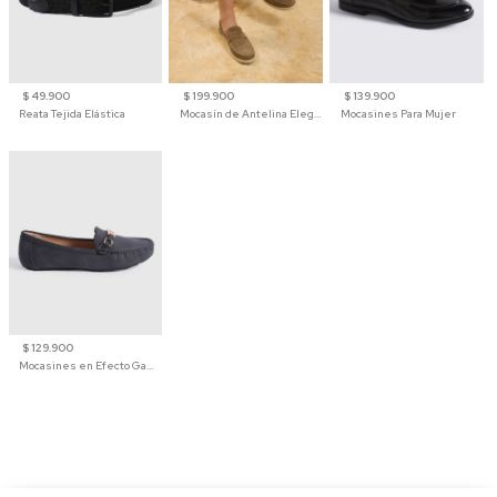
$ 49.900
$ 199.900
$ 139.900
Reata Tejida Elástica
Mocasín de Antelina Elegante con Suela de Contraste Para Hombre
Mocasines Para Mujer
$ 129.900
Mocasines en Efecto Gamuzado Para Mujer