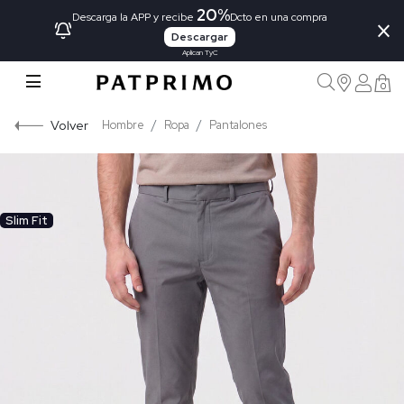
20%
×
Descarga la APP y recibe
Dcto en una compra
Descargar
Aplican TyC
0
Volver
Hombre
Ropa
Pantalones
Slim Fit