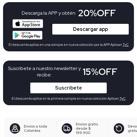
20%OFF
Descarga la APP y obtén:
Descargar app
El descuento aplica en una compra en nueva colección por la APP Aplican
TyC
Suscribete a nuestro newsletter y
15%OFF
recibe:
Suscribete
El descuento aplica en la primera compra en nueva colección Aplican
TyC
Envíos gratis
Envíos a toda
Devo
desde
$
Colombia
gratu
199.900