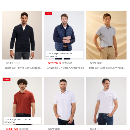
-20%
20%Dcto por compras de
$250.000
$ 149.900
$ 127.920
$ 99.900
$ 159.900
Buzo De Punto Con Cremallera Para Hombre
Chaleco Unicolor Acolchado
Polo De Botones Contraste Para Hombre
-50%
20%Dcto por compras de
$250.000
$ 34.950
$ 89.900
$ 84.900
$ 69.900