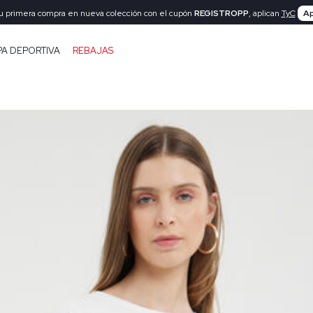
tu primera compra en nueva colección con el cupón
REGISTROPP
, aplican
TyC
Ap
PA DEPORTIVA
REBAJAS