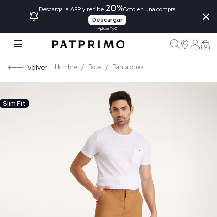
20%
×
Descarga la APP y recibe
Dcto en una compra
Descargar
Aplican TyC
0
Volver
Hombre
Ropa
Pantalones
Slim Fit