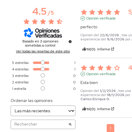
4.5
5
/
5
Opinión verificada
perfecto
Opinión del
22/6/2026
, tras u
experiencia del
9/6/2026
por
Basado en
2
opiniones
sometidas a control
Útil
(0)
Informe
Ver todas las reseñas de este sitio
5
estrellas
1
4
estrellas
1
Opinión verificada
3
estrellas
0
2
estrellas
0
Esta bien
1
estrella
0
Opinión del
1/2/2026
, tras una
experiencia del
18/1/2026
por
Carlos Enrique G.
Ordenar las opiniones
Útil
(0)
Informe
1