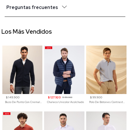
Preguntas frecuentes
Los Más Vendidos
-20%
$ 149.900
$ 127.920
$ 99.900
$ 159.900
Buzo De Punto Con Cremallera Para Hombre
Chaleco Unicolor Acolchado
Polo De Botones Contraste Para Hombre
-50%