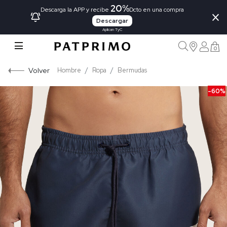
20%
×
Descarga la APP y recibe
Dcto en una compra
Descargar
Aplican TyC
0
Volver
Hombre
Ropa
Bermudas
-60%