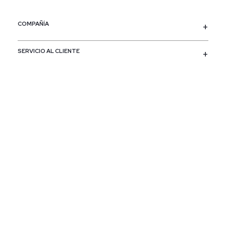
COMPAÑÍA
SERVICIO AL CLIENTE
POLÍTICAS
CONTACTO
SIGUENOS
PAÍS / REGIÓN
Colombia