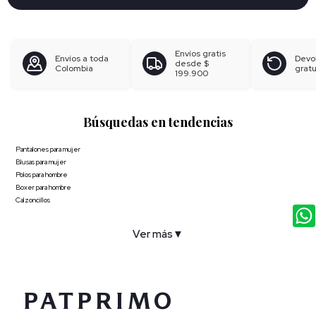
Envíos gratis
Envíos a toda
Devo
desde
$
Colombia
gratu
199.900
Búsquedas en tendencias
Pantalones para mujer
Blusas para mujer
Polos para hombre
Boxer para hombre
Calzoncillos
Ver más
▼