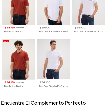
$ 34.950
$ 89.900
$ 84.900
$ 69.900
Polo Tejida Básica
Polo Con Bolsillo Para Hombre
Polo Con Diseño En Contraste
-50%
$ 34.950
$ 84.900
$ 69.900
Polo Tejida Básica
Polo Con Diseño En Contraste
Encuentra El Complemento Perfecto