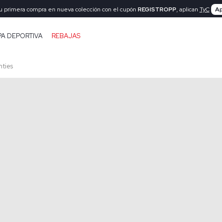
tu primera compra en nueva colección con el cupón
REGISTROPP
, aplican
TyC
Ap
PA DEPORTIVA
REBAJAS
nties