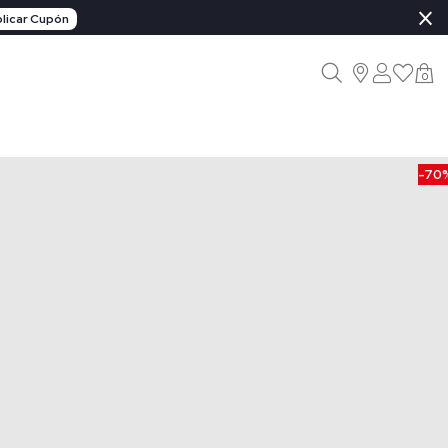
×
licar Cupón
0
-70