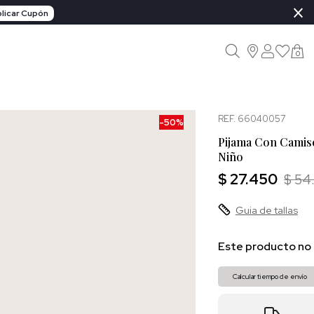
×
licar Cupón
0
REF. 66040057
-50%
Pijama Con Camise
Niño
$ 27.450
$ 54
Guia de tallas
Este producto no 
Calcular tiempo de envío