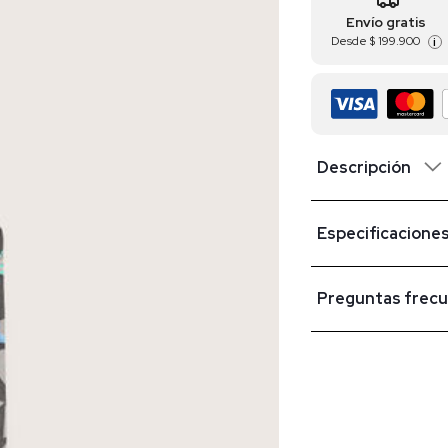
Envío gratis
Desde
$ 199.900
i
Descripción
Especificacione
Preguntas frec