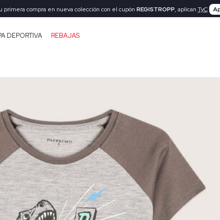
tu primera compra en nueva colección con el cupón
REGISTROPP
, aplican
TyC
Ap
PA DEPORTIVA
REBAJAS